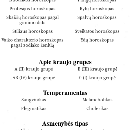
Nuotaikos horoskopas
Pinigų horoskopas
Profesijos horoskopas
Rytų horoskopas
Skaičių horoskopas pagal
Spalvų horoskopas
gimimo datą
Stiliaus horoskopas
Sveikatos horoskopas
Vaiko charakterio horoskopas
Ydų horoskopas
pagal zodiako ženklą
Apie kraujo grupes
A (II) kraujo grupė
B (III) kraujo grupė
AB (IV) kraujo grupė
0 (I) kraujo grupė
Temperamentas
Sangvinikas
Melancholikas
Flegmatikas
Cholerikas
Asmenybės tipas