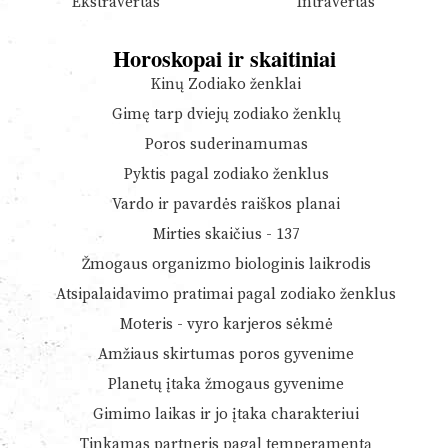
Ekstravertas
Intravertas
Horoskopai ir skaitiniai
Kinų Zodiako ženklai
Gimę tarp dviejų zodiako ženklų
Poros suderinamumas
Pyktis pagal zodiako ženklus
Vardo ir pavardės raiškos planai
Mirties skaičius - 137
Žmogaus organizmo biologinis laikrodis
Atsipalaidavimo pratimai pagal zodiako ženklus
Moteris - vyro karjeros sėkmė
Amžiaus skirtumas poros gyvenime
Planetų įtaka žmogaus gyvenime
Gimimo laikas ir jo įtaka charakteriui
Tinkamas partneris pagal temperamentą