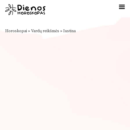
Horoskopai
»
Vardų reikšmės
»
Iustina