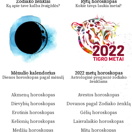
Zodiako ženklai
Rytų horoskopas
Ką apie tave kalba žvaigždės?
Kokie tavęs laukia metai?
Mėnulio kalendorius
2022 metų horoskopas
Dienos horoskopas pagal mėnulį
Astrologinė prognozė zodiako
ženklams
Akmenų horoskopas
Avestos horoskopas
Dievybių horoskopas
Dovanos pagal Zodiako ženklą
Erotinis horoskopas
Gėlių horoskopas
Kelionių horoskopas
Laisvalaikio horoskopas
Medžių horoskopas
Mitų horoskopas