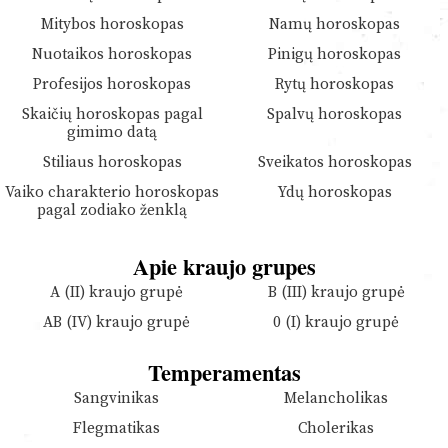
Mitybos horoskopas
Namų horoskopas
Nuotaikos horoskopas
Pinigų horoskopas
Profesijos horoskopas
Rytų horoskopas
Skaičių horoskopas pagal
Spalvų horoskopas
gimimo datą
Stiliaus horoskopas
Sveikatos horoskopas
Vaiko charakterio horoskopas
Ydų horoskopas
pagal zodiako ženklą
Apie kraujo grupes
A (II) kraujo grupė
B (III) kraujo grupė
AB (IV) kraujo grupė
0 (I) kraujo grupė
Temperamentas
Sangvinikas
Melancholikas
Flegmatikas
Cholerikas