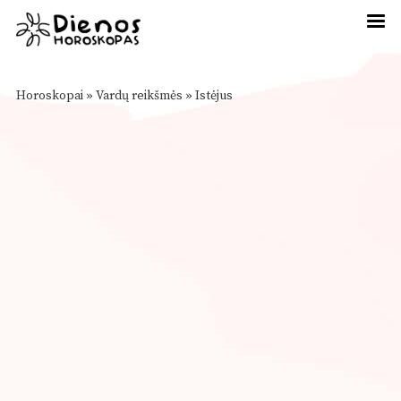
Horoskopai
»
Vardų reikšmės
»
Istėjus