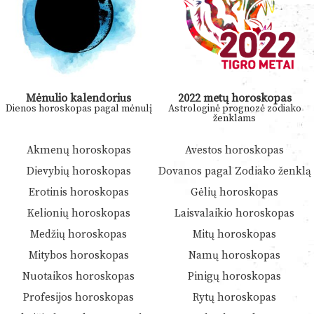
Mėnulio kalendorius
2022 metų horoskopas
Dienos horoskopas pagal mėnulį
Astrologinė prognozė zodiako
ženklams
Akmenų horoskopas
Avestos horoskopas
Dievybių horoskopas
Dovanos pagal Zodiako ženklą
Erotinis horoskopas
Gėlių horoskopas
Kelionių horoskopas
Laisvalaikio horoskopas
Medžių horoskopas
Mitų horoskopas
Mitybos horoskopas
Namų horoskopas
Nuotaikos horoskopas
Pinigų horoskopas
Profesijos horoskopas
Rytų horoskopas