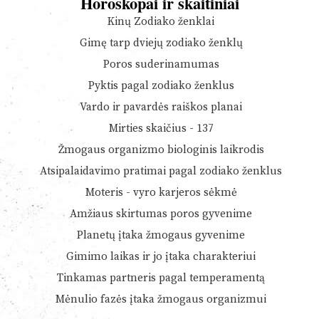
Horoskopai ir skaitiniai
Kinų Zodiako ženklai
Gimę tarp dviejų zodiako ženklų
Poros suderinamumas
Pyktis pagal zodiako ženklus
Vardo ir pavardės raiškos planai
Mirties skaičius - 137
Žmogaus organizmo biologinis laikrodis
Atsipalaidavimo pratimai pagal zodiako ženklus
Moteris - vyro karjeros sėkmė
Amžiaus skirtumas poros gyvenime
Planetų įtaka žmogaus gyvenime
Gimimo laikas ir jo įtaka charakteriui
Tinkamas partneris pagal temperamentą
Mėnulio fazės įtaka žmogaus organizmui