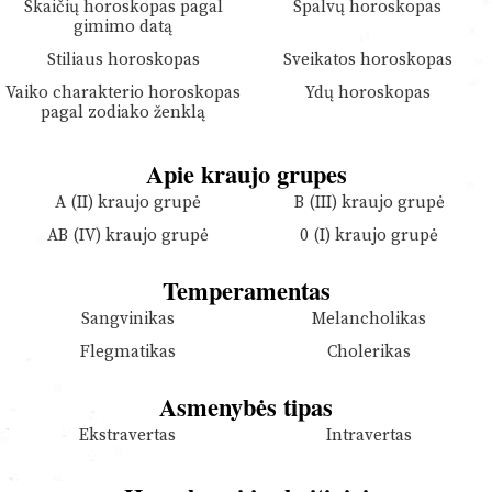
Skaičių horoskopas pagal
Spalvų horoskopas
gimimo datą
Stiliaus horoskopas
Sveikatos horoskopas
Vaiko charakterio horoskopas
Ydų horoskopas
pagal zodiako ženklą
Apie kraujo grupes
A (II) kraujo grupė
B (III) kraujo grupė
AB (IV) kraujo grupė
0 (I) kraujo grupė
Temperamentas
Sangvinikas
Melancholikas
Flegmatikas
Cholerikas
Asmenybės tipas
Ekstravertas
Intravertas