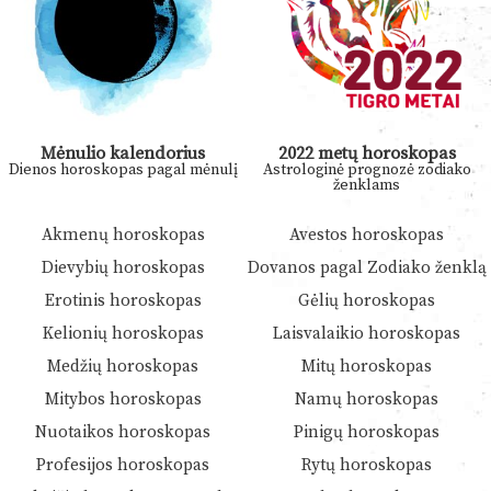
Mėnulio kalendorius
2022 metų horoskopas
Dienos horoskopas pagal mėnulį
Astrologinė prognozė zodiako
ženklams
Akmenų horoskopas
Avestos horoskopas
Dievybių horoskopas
Dovanos pagal Zodiako ženklą
Erotinis horoskopas
Gėlių horoskopas
Kelionių horoskopas
Laisvalaikio horoskopas
Medžių horoskopas
Mitų horoskopas
Mitybos horoskopas
Namų horoskopas
Nuotaikos horoskopas
Pinigų horoskopas
Profesijos horoskopas
Rytų horoskopas