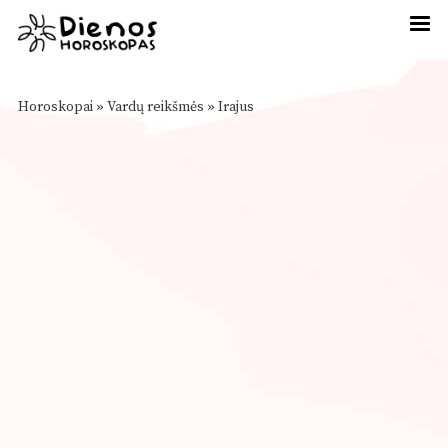
Horoskopai
»
Vardų reikšmės
»
Irajus