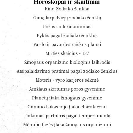
Horoskopai ir skaitiniai
Kinų Zodiako ženklai
Gimę tarp dviejų zodiako ženklų
Poros suderinamumas
Pyktis pagal zodiako ženklus
Vardo ir pavardės raiškos planai
Mirties skaičius - 137
Žmogaus organizmo biologinis laikrodis
Atsipalaidavimo pratimai pagal zodiako ženklus
Moteris - vyro karjeros sėkmė
Amžiaus skirtumas poros gyvenime
Planetų įtaka žmogaus gyvenime
Gimimo laikas ir jo įtaka charakteriui
Tinkamas partneris pagal temperamentą
Mėnulio fazės įtaka žmogaus organizmui