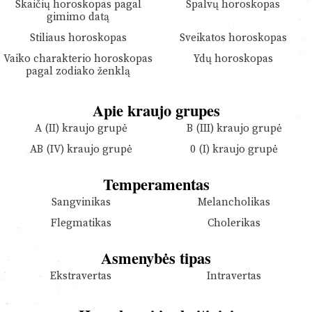
Skaičių horoskopas pagal
Spalvų horoskopas
gimimo datą
Stiliaus horoskopas
Sveikatos horoskopas
Vaiko charakterio horoskopas
Ydų horoskopas
pagal zodiako ženklą
Apie kraujo grupes
A (II) kraujo grupė
B (III) kraujo grupė
AB (IV) kraujo grupė
0 (I) kraujo grupė
Temperamentas
Sangvinikas
Melancholikas
Flegmatikas
Cholerikas
Asmenybės tipas
Ekstravertas
Intravertas