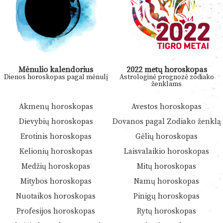
Mėnulio kalendorius
2022 metų horoskopas
Dienos horoskopas pagal mėnulį
Astrologinė prognozė zodiako
ženklams
Akmenų horoskopas
Avestos horoskopas
Dievybių horoskopas
Dovanos pagal Zodiako ženklą
Erotinis horoskopas
Gėlių horoskopas
Kelionių horoskopas
Laisvalaikio horoskopas
Medžių horoskopas
Mitų horoskopas
Mitybos horoskopas
Namų horoskopas
Nuotaikos horoskopas
Pinigų horoskopas
Profesijos horoskopas
Rytų horoskopas