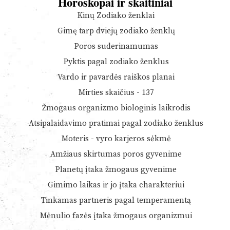
Horoskopai ir skaitiniai
Kinų Zodiako ženklai
Gimę tarp dviejų zodiako ženklų
Poros suderinamumas
Pyktis pagal zodiako ženklus
Vardo ir pavardės raiškos planai
Mirties skaičius - 137
Žmogaus organizmo biologinis laikrodis
Atsipalaidavimo pratimai pagal zodiako ženklus
Moteris - vyro karjeros sėkmė
Amžiaus skirtumas poros gyvenime
Planetų įtaka žmogaus gyvenime
Gimimo laikas ir jo įtaka charakteriui
Tinkamas partneris pagal temperamentą
Mėnulio fazės įtaka žmogaus organizmui