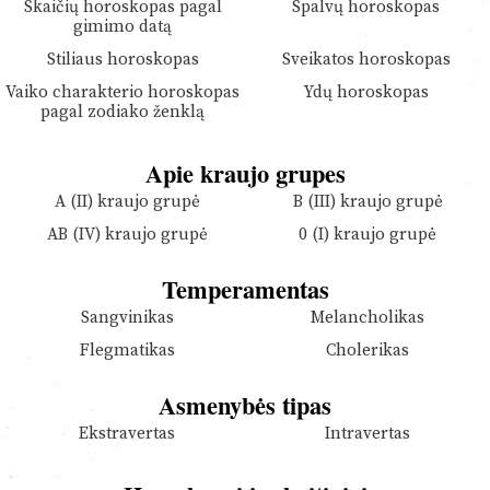
Skaičių horoskopas pagal
Spalvų horoskopas
gimimo datą
Stiliaus horoskopas
Sveikatos horoskopas
Vaiko charakterio horoskopas
Ydų horoskopas
pagal zodiako ženklą
Apie kraujo grupes
A (II) kraujo grupė
B (III) kraujo grupė
AB (IV) kraujo grupė
0 (I) kraujo grupė
Temperamentas
Sangvinikas
Melancholikas
Flegmatikas
Cholerikas
Asmenybės tipas
Ekstravertas
Intravertas