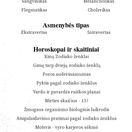
Sangvinikas
Melancholikas
Flegmatikas
Cholerikas
Asmenybės tipas
Ekstravertas
Intravertas
Horoskopai ir skaitiniai
Kinų Zodiako ženklai
Gimę tarp dviejų zodiako ženklų
Poros suderinamumas
Pyktis pagal zodiako ženklus
Vardo ir pavardės raiškos planai
Mirties skaičius - 137
Žmogaus organizmo biologinis laikrodis
Atsipalaidavimo pratimai pagal zodiako ženklus
Moteris - vyro karjeros sėkmė