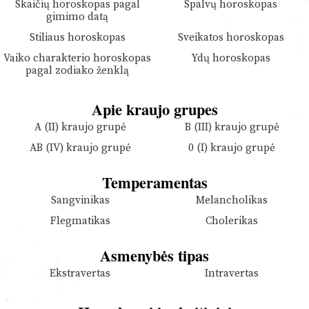
Skaičių horoskopas pagal
Spalvų horoskopas
gimimo datą
Stiliaus horoskopas
Sveikatos horoskopas
Vaiko charakterio horoskopas
Ydų horoskopas
pagal zodiako ženklą
Apie kraujo grupes
A (II) kraujo grupė
B (III) kraujo grupė
AB (IV) kraujo grupė
0 (I) kraujo grupė
Temperamentas
Sangvinikas
Melancholikas
Flegmatikas
Cholerikas
Asmenybės tipas
Ekstravertas
Intravertas