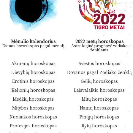
Mėnulio kalendorius
2022 metų horoskopas
Dienos horoskopas pagal mėnulį
Astrologinė prognozė zodiako
ženklams
Akmenų horoskopas
Avestos horoskopas
Dievybių horoskopas
Dovanos pagal Zodiako ženklą
Erotinis horoskopas
Gėlių horoskopas
Kelionių horoskopas
Laisvalaikio horoskopas
Medžių horoskopas
Mitų horoskopas
Mitybos horoskopas
Namų horoskopas
Nuotaikos horoskopas
Pinigų horoskopas
Profesijos horoskopas
Rytų horoskopas