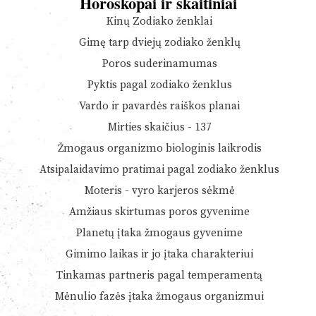
Horoskopai ir skaitiniai
Kinų Zodiako ženklai
Gimę tarp dviejų zodiako ženklų
Poros suderinamumas
Pyktis pagal zodiako ženklus
Vardo ir pavardės raiškos planai
Mirties skaičius - 137
Žmogaus organizmo biologinis laikrodis
Atsipalaidavimo pratimai pagal zodiako ženklus
Moteris - vyro karjeros sėkmė
Amžiaus skirtumas poros gyvenime
Planetų įtaka žmogaus gyvenime
Gimimo laikas ir jo įtaka charakteriui
Tinkamas partneris pagal temperamentą
Mėnulio fazės įtaka žmogaus organizmui