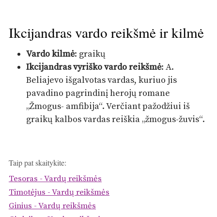
Ikcijandras vardo reikšmė ir kilmė
Vardo kilmė
: graikų
Ikcijandras vyriško vardo reikšmė
: A.
Beliajevo išgalvotas vardas, kuriuo jis
pavadino pagrindinį herojų romane
„Žmogus- amfibija“. Verčiant pažodžiui iš
graikų kalbos vardas reiškia „žmogus-žuvis“.
Taip pat skaitykite:
Tesoras - Vardų reikšmės
Timotėjus - Vardų reikšmės
Ginius - Vardų reikšmės