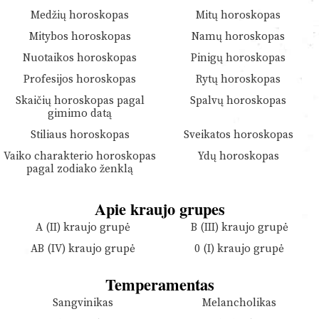
Medžių horoskopas
Mitų horoskopas
Mitybos horoskopas
Namų horoskopas
Nuotaikos horoskopas
Pinigų horoskopas
Profesijos horoskopas
Rytų horoskopas
Skaičių horoskopas pagal
Spalvų horoskopas
gimimo datą
Stiliaus horoskopas
Sveikatos horoskopas
Vaiko charakterio horoskopas
Ydų horoskopas
pagal zodiako ženklą
Apie kraujo grupes
A (II) kraujo grupė
B (III) kraujo grupė
AB (IV) kraujo grupė
0 (I) kraujo grupė
Temperamentas
Sangvinikas
Melancholikas