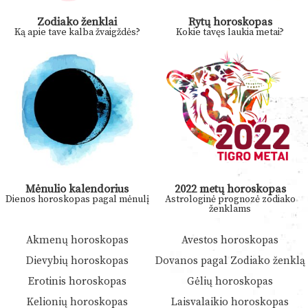
Zodiako ženklai
Rytų horoskopas
Ką apie tave kalba žvaigždės?
Kokie tavęs laukia metai?
Mėnulio kalendorius
2022 metų horoskopas
Dienos horoskopas pagal mėnulį
Astrologinė prognozė zodiako
ženklams
Akmenų horoskopas
Avestos horoskopas
Dievybių horoskopas
Dovanos pagal Zodiako ženklą
Erotinis horoskopas
Gėlių horoskopas
Kelionių horoskopas
Laisvalaikio horoskopas