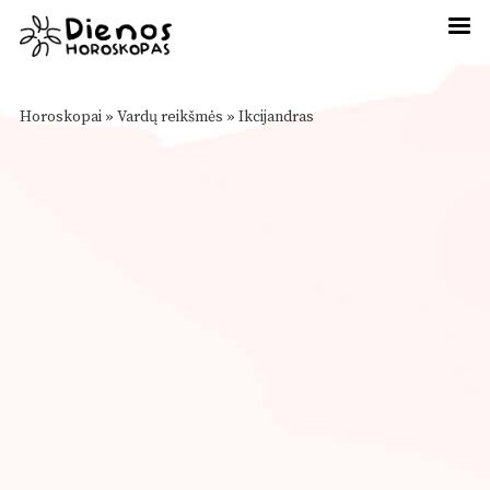
Horoskopai
»
Vardų reikšmės
»
Ikcijandras