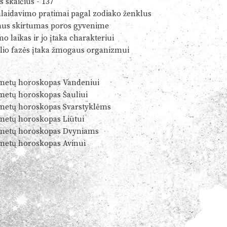
s skaičius - 137
alaidavimo pratimai pagal zodiako ženklus
us skirtumas poros gyvenime
o laikas ir jo įtaka charakteriui
io fazės įtaka žmogaus organizmui
metų horoskopas Vandeniui
metų horoskopas Šauliui
metų horoskopas Svarstyklėms
metų horoskopas Liūtui
metų horoskopas Dvyniams
metų horoskopas Avinui