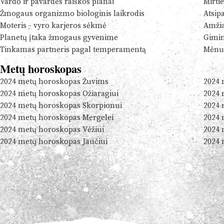
Vardo ir pavardės raiškos planai
Mirtie
Žmogaus organizmo biologinis laikrodis
Atsip
Moteris - vyro karjeros sėkmė
Amžia
Planetų įtaka žmogaus gyvenime
Gimim
Tinkamas partneris pagal temperamentą
Mėnul
Metų horoskopas
2024 metų horoskopas Žuvims
2024 
2024 metų horoskopas Ožiaragiui
2024 
2024 metų horoskopas Skorpionui
2024 
2024 metų horoskopas Mergelei
2024 
2024 metų horoskopas Vėžiui
2024 
2024 metų horoskopas Jaučiui
2024 