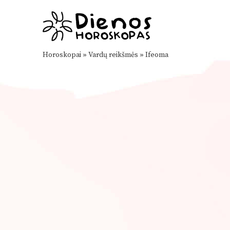
Horoskopai
»
Vardų reikšmės
»
Ifeoma