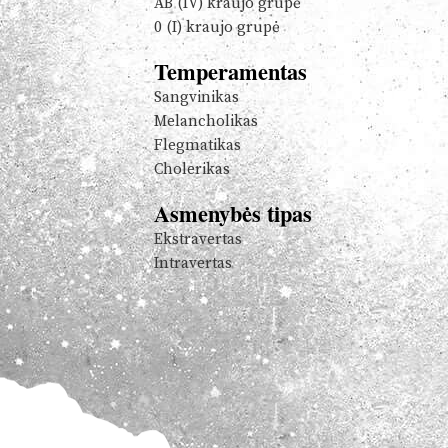
AB (IV) kraujo grupė
0 (I) kraujo grupė
Temperamentas
Sangvinikas
Melancholikas
Flegmatikas
Cholerikas
Asmenybės tipas
Ekstravertas
Intravertas