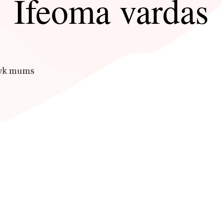
Ifeoma vardas
šyk mums