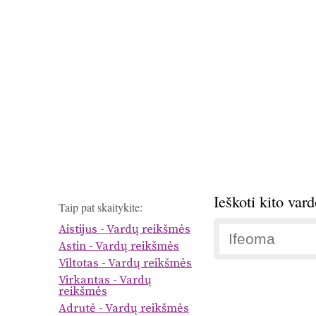
Ieškoti kito var
Taip pat skaitykite:
Aistijus - Vardų reikšmės
Astin - Vardų reikšmės
Viltotas - Vardų reikšmės
Virkantas - Vardų
reikšmės
Adrutė - Vardų reikšmės