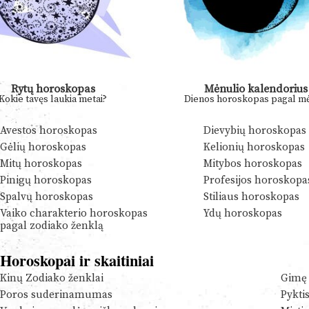
Rytų horoskopas
Mėnulio kalendorius
Kokie tavęs laukia metai?
Dienos horoskopas pagal mė
Avestos horoskopas
Dievybių horoskopas
Gėlių horoskopas
Kelionių horoskopas
Mitų horoskopas
Mitybos horoskopas
Pinigų horoskopas
Profesijos horoskopa
Spalvų horoskopas
Stiliaus horoskopas
Vaiko charakterio horoskopas
Ydų horoskopas
pagal zodiako ženklą
Horoskopai ir skaitiniai
Kinų Zodiako ženklai
Gimę 
Poros suderinamumas
Pykti