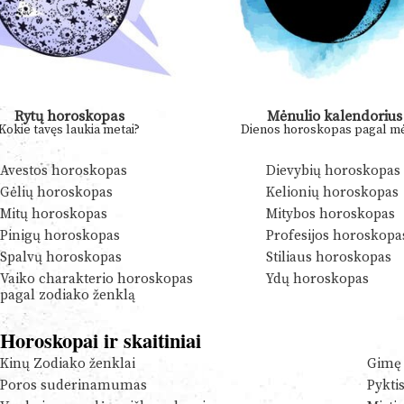
Rytų horoskopas
Mėnulio kalendorius
Kokie tavęs laukia metai?
Dienos horoskopas pagal mė
Avestos horoskopas
Dievybių horoskopas
Gėlių horoskopas
Kelionių horoskopas
Mitų horoskopas
Mitybos horoskopas
Pinigų horoskopas
Profesijos horoskopa
Spalvų horoskopas
Stiliaus horoskopas
Vaiko charakterio horoskopas
Ydų horoskopas
pagal zodiako ženklą
Horoskopai ir skaitiniai
Kinų Zodiako ženklai
Gimę 
Poros suderinamumas
Pykti