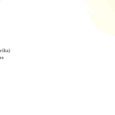
rika)
as