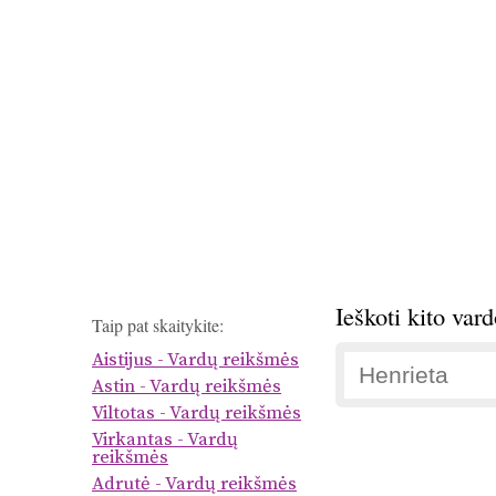
Ieškoti kito var
Taip pat skaitykite:
Aistijus - Vardų reikšmės
Astin - Vardų reikšmės
Viltotas - Vardų reikšmės
Virkantas - Vardų
reikšmės
Adrutė - Vardų reikšmės