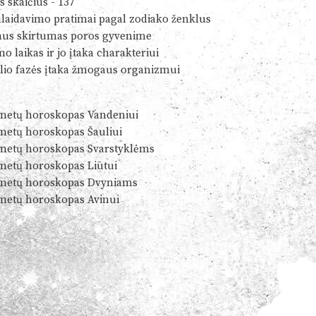
s skaičius - 137
alaidavimo pratimai pagal zodiako ženklus
us skirtumas poros gyvenime
o laikas ir jo įtaka charakteriui
io fazės įtaka žmogaus organizmui
metų horoskopas Vandeniui
metų horoskopas Šauliui
metų horoskopas Svarstyklėms
metų horoskopas Liūtui
metų horoskopas Dvyniams
metų horoskopas Avinui