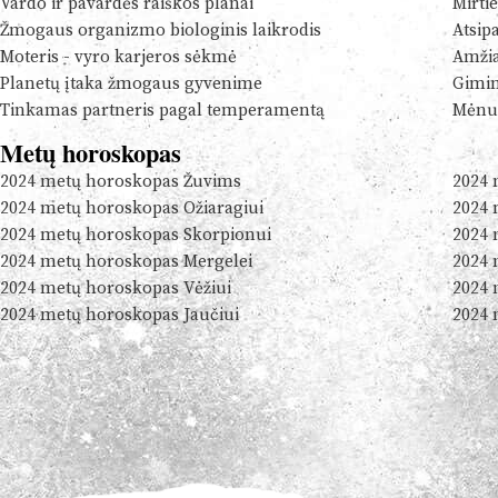
Vardo ir pavardės raiškos planai
Mirtie
Žmogaus organizmo biologinis laikrodis
Atsip
Moteris - vyro karjeros sėkmė
Amžia
Planetų įtaka žmogaus gyvenime
Gimim
Tinkamas partneris pagal temperamentą
Mėnul
Metų horoskopas
2024 metų horoskopas Žuvims
2024 
2024 metų horoskopas Ožiaragiui
2024 
2024 metų horoskopas Skorpionui
2024 
2024 metų horoskopas Mergelei
2024 
2024 metų horoskopas Vėžiui
2024 
2024 metų horoskopas Jaučiui
2024 