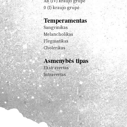
AB (IV) kraujo grupė
0 (I) kraujo grupė
Temperamentas
Sangvinikas
Melancholikas
Flegmatikas
Cholerikas
Asmenybės tipas
Ekstravertas
Intravertas