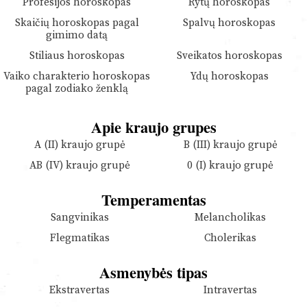
Profesijos horoskopas
Rytų horoskopas
Skaičių horoskopas pagal
Spalvų horoskopas
gimimo datą
Stiliaus horoskopas
Sveikatos horoskopas
Vaiko charakterio horoskopas
Ydų horoskopas
pagal zodiako ženklą
Apie kraujo grupes
A (II) kraujo grupė
B (III) kraujo grupė
AB (IV) kraujo grupė
0 (I) kraujo grupė
Temperamentas
Sangvinikas
Melancholikas
Flegmatikas
Cholerikas
Asmenybės tipas
Ekstravertas
Intravertas