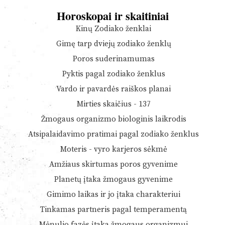
Horoskopai ir skaitiniai
Kinų Zodiako ženklai
Gimę tarp dviejų zodiako ženklų
Poros suderinamumas
Pyktis pagal zodiako ženklus
Vardo ir pavardės raiškos planai
Mirties skaičius - 137
Žmogaus organizmo biologinis laikrodis
Atsipalaidavimo pratimai pagal zodiako ženklus
Moteris - vyro karjeros sėkmė
Amžiaus skirtumas poros gyvenime
Planetų įtaka žmogaus gyvenime
Gimimo laikas ir jo įtaka charakteriui
Tinkamas partneris pagal temperamentą
Mėnulio fazės įtaka žmogaus organizmui