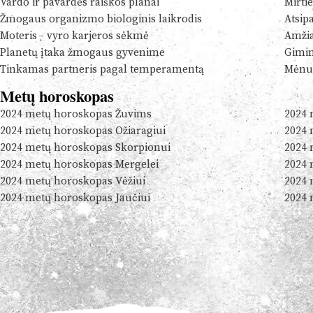
Vardo ir pavardės raiškos planai
Mirtie
Žmogaus organizmo biologinis laikrodis
Atsip
Moteris - vyro karjeros sėkmė
Amžia
Planetų įtaka žmogaus gyvenime
Gimim
Tinkamas partneris pagal temperamentą
Mėnul
Metų horoskopas
2024 metų horoskopas Žuvims
2024 
2024 metų horoskopas Ožiaragiui
2024 
2024 metų horoskopas Skorpionui
2024 
2024 metų horoskopas Mergelei
2024 
2024 metų horoskopas Vėžiui
2024 
2024 metų horoskopas Jaučiui
2024 