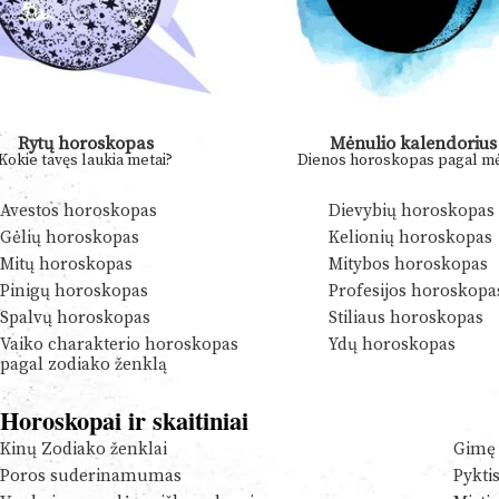
Rytų horoskopas
Mėnulio kalendorius
Kokie tavęs laukia metai?
Dienos horoskopas pagal mė
Avestos horoskopas
Dievybių horoskopas
Gėlių horoskopas
Kelionių horoskopas
Mitų horoskopas
Mitybos horoskopas
Pinigų horoskopas
Profesijos horoskopa
Spalvų horoskopas
Stiliaus horoskopas
Vaiko charakterio horoskopas
Ydų horoskopas
pagal zodiako ženklą
Horoskopai ir skaitiniai
Kinų Zodiako ženklai
Gimę 
Poros suderinamumas
Pykti