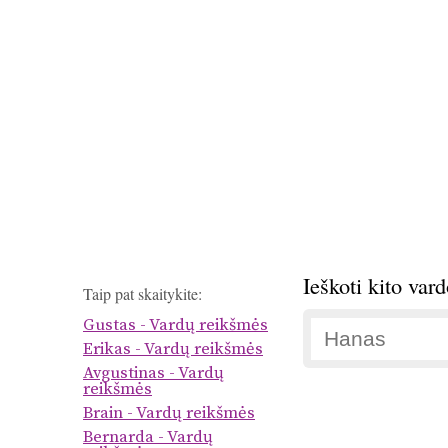
Ieškoti kito var
Taip pat skaitykite:
Gustas - Vardų reikšmės
Erikas - Vardų reikšmės
Avgustinas - Vardų
reikšmės
Brain - Vardų reikšmės
Bernarda - Vardų