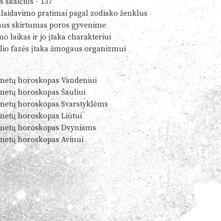
s skaičius - 137
alaidavimo pratimai pagal zodiako ženklus
us skirtumas poros gyvenime
o laikas ir jo įtaka charakteriui
io fazės įtaka žmogaus organizmui
metų horoskopas Vandeniui
metų horoskopas Šauliui
metų horoskopas Svarstyklėms
metų horoskopas Liūtui
metų horoskopas Dvyniams
metų horoskopas Avinui