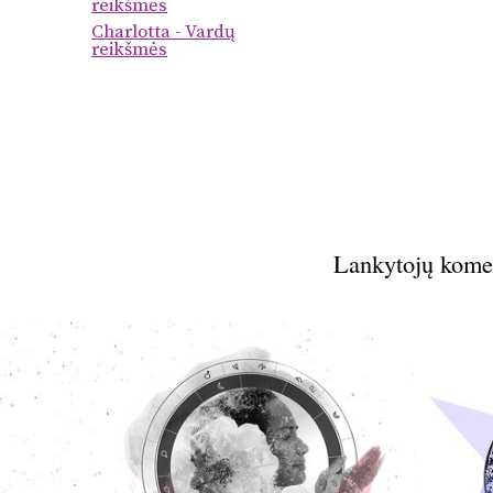
reikšmės
Charlotta - Vardų
reikšmės
Lankytojų kome