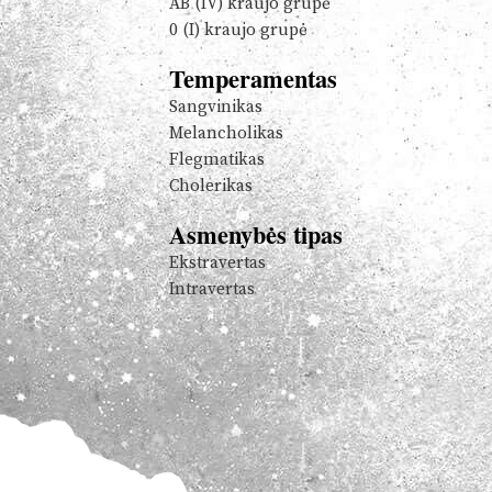
AB (IV) kraujo grupė
0 (I) kraujo grupė
Temperamentas
Sangvinikas
Melancholikas
Flegmatikas
Cholerikas
Asmenybės tipas
Ekstravertas
Intravertas