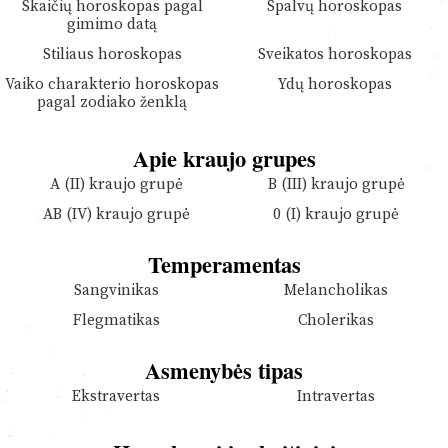
Skaičių horoskopas pagal
Spalvų horoskopas
gimimo datą
Stiliaus horoskopas
Sveikatos horoskopas
Vaiko charakterio horoskopas
Ydų horoskopas
pagal zodiako ženklą
Apie kraujo grupes
A (II) kraujo grupė
B (III) kraujo grupė
AB (IV) kraujo grupė
0 (I) kraujo grupė
Temperamentas
Sangvinikas
Melancholikas
Flegmatikas
Cholerikas
Asmenybės tipas
Ekstravertas
Intravertas