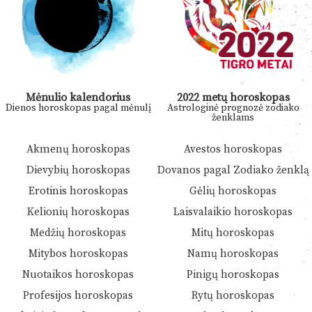
Mėnulio kalendorius
2022 metų horoskopas
Dienos horoskopas pagal mėnulį
Astrologinė prognozė zodiako
ženklams
Akmenų horoskopas
Avestos horoskopas
Dievybių horoskopas
Dovanos pagal Zodiako ženklą
Erotinis horoskopas
Gėlių horoskopas
Kelionių horoskopas
Laisvalaikio horoskopas
Medžių horoskopas
Mitų horoskopas
Mitybos horoskopas
Namų horoskopas
Nuotaikos horoskopas
Pinigų horoskopas
Profesijos horoskopas
Rytų horoskopas