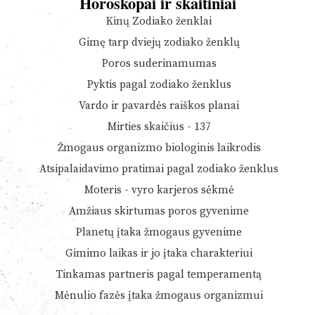
Horoskopai ir skaitiniai
Kinų Zodiako ženklai
Gimę tarp dviejų zodiako ženklų
Poros suderinamumas
Pyktis pagal zodiako ženklus
Vardo ir pavardės raiškos planai
Mirties skaičius - 137
Žmogaus organizmo biologinis laikrodis
Atsipalaidavimo pratimai pagal zodiako ženklus
Moteris - vyro karjeros sėkmė
Amžiaus skirtumas poros gyvenime
Planetų įtaka žmogaus gyvenime
Gimimo laikas ir jo įtaka charakteriui
Tinkamas partneris pagal temperamentą
Mėnulio fazės įtaka žmogaus organizmui