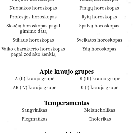
Nuotaikos horoskopas
Pinigų horoskopas
Profesijos horoskopas
Rytų horoskopas
Skaičių horoskopas pagal
Spalvų horoskopas
gimimo datą
Stiliaus horoskopas
Sveikatos horoskopas
Vaiko charakterio horoskopas
Ydų horoskopas
pagal zodiako ženklą
Apie kraujo grupes
A (II) kraujo grupė
B (III) kraujo grupė
AB (IV) kraujo grupė
0 (I) kraujo grupė
Temperamentas
Sangvinikas
Melancholikas
Flegmatikas
Cholerikas