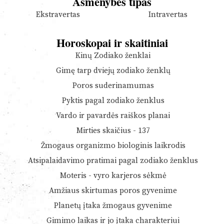
Asmenybės tipas
Ekstravertas
Intravertas
Horoskopai ir skaitiniai
Kinų Zodiako ženklai
Gimę tarp dviejų zodiako ženklų
Poros suderinamumas
Pyktis pagal zodiako ženklus
Vardo ir pavardės raiškos planai
Mirties skaičius - 137
Žmogaus organizmo biologinis laikrodis
Atsipalaidavimo pratimai pagal zodiako ženklus
Moteris - vyro karjeros sėkmė
Amžiaus skirtumas poros gyvenime
Planetų įtaka žmogaus gyvenime
Gimimo laikas ir jo įtaka charakteriui