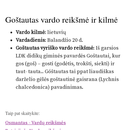
Goštautas vardo reikšmė ir kilmė
Vardo kilmė
: lietuvių
Vardadienis
: Balandžio 20 d.
Goštautas vyriško vardo reikšmė
: Iš garsios
LDK didikų giminės pavardės Goštautai, kur
gos (goš) – gosti (godėtis, trokšti, siekti) ir
taut- tauta.. Góštautas tai ppat liaudiškas
darželio gėlės goštautinė gaisrana (Lychnis
chalcedonica) pavadinimas.
Taip pat skaitykite:
Osmantas - Vardų reikšmės