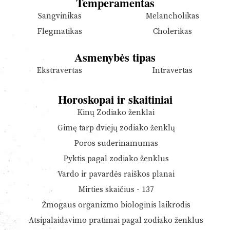
Temperamentas
Sangvinikas
Melancholikas
Flegmatikas
Cholerikas
Asmenybės tipas
Ekstravertas
Intravertas
Horoskopai ir skaitiniai
Kinų Zodiako ženklai
Gimę tarp dviejų zodiako ženklų
Poros suderinamumas
Pyktis pagal zodiako ženklus
Vardo ir pavardės raiškos planai
Mirties skaičius - 137
Žmogaus organizmo biologinis laikrodis
Atsipalaidavimo pratimai pagal zodiako ženklus