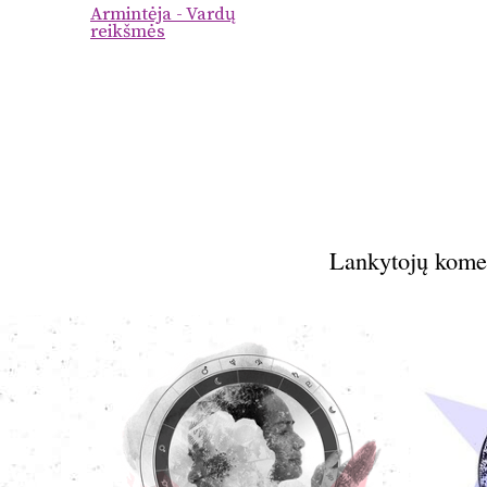
Armintėja - Vardų
reikšmės
Lankytojų kome