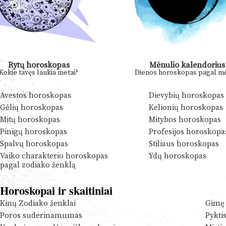
Rytų horoskopas
Mėnulio kalendorius
Kokie tavęs laukia metai?
Dienos horoskopas pagal mė
Avestos horoskopas
Dievybių horoskopas
Gėlių horoskopas
Kelionių horoskopas
Mitų horoskopas
Mitybos horoskopas
Pinigų horoskopas
Profesijos horoskopa
Spalvų horoskopas
Stiliaus horoskopas
Vaiko charakterio horoskopas
Ydų horoskopas
pagal zodiako ženklą
Horoskopai ir skaitiniai
Kinų Zodiako ženklai
Gimę 
Poros suderinamumas
Pykti