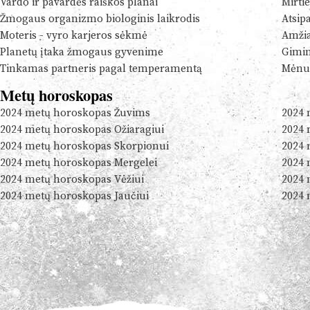
Vardo ir pavardės raiškos planai
Mirtie
Žmogaus organizmo biologinis laikrodis
Atsip
Moteris - vyro karjeros sėkmė
Amžia
Planetų įtaka žmogaus gyvenime
Gimim
Tinkamas partneris pagal temperamentą
Mėnul
Metų horoskopas
2024 metų horoskopas Žuvims
2024 
2024 metų horoskopas Ožiaragiui
2024 
2024 metų horoskopas Skorpionui
2024 
2024 metų horoskopas Mergelei
2024 
2024 metų horoskopas Vėžiui
2024 
2024 metų horoskopas Jaučiui
2024 