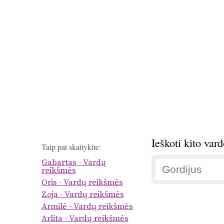
Ieškoti kito var
Taip pat skaitykite:
Gabartas - Vardų
reikšmės
Oris - Vardų reikšmės
Zoja - Vardų reikšmės
Armilė - Vardų reikšmės
Arlita - Vardų reikšmės