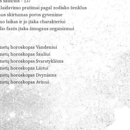
s skaičius - 137
alaidavimo pratimai pagal zodiako ženklus
us skirtumas poros gyvenime
o laikas ir jo įtaka charakteriui
io fazės įtaka žmogaus organizmui
metų horoskopas Vandeniui
metų horoskopas Šauliui
metų horoskopas Svarstyklėms
metų horoskopas Liūtui
metų horoskopas Dvyniams
metų horoskopas Avinui