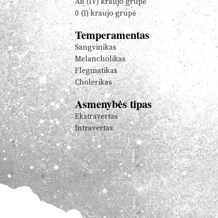
AB (IV) kraujo grupė
0 (I) kraujo grupė
Temperamentas
Sangvinikas
Melancholikas
Flegmatikas
Cholerikas
Asmenybės tipas
Ekstravertas
Intravertas