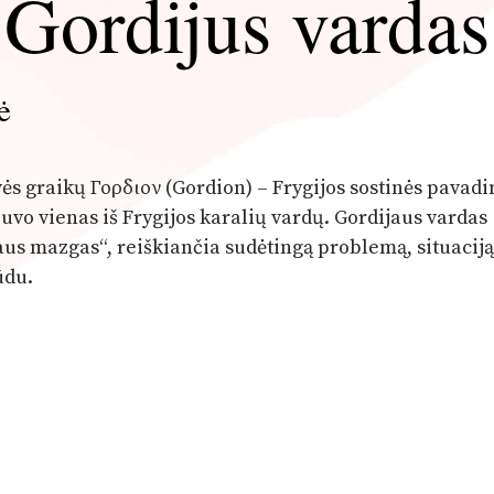
Gordijus vardas
ė
ovės graikų Γορδιον (Gordion) – Frygijos sostinės pavad
uvo vienas iš Frygijos karalių vardų. Gordijaus vardas
us mazgas“, reiškiančia sudėtingą problemą, situaciją
ūdu.