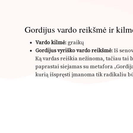
Gordijus vardo reikšmė ir kilm
Vardo kilmė
: graikų
Gordijus vyriško vardo reikšmė
: Iš sen
Ką vardas reiškia nežinoma, tačiau tai b
paprastai siejamas su metafora „Gordija
kurią išspręsti įmanoma tik radikaliu b