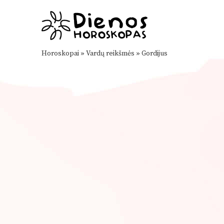
Horoskopai
»
Vardų reikšmės
»
Gordijus