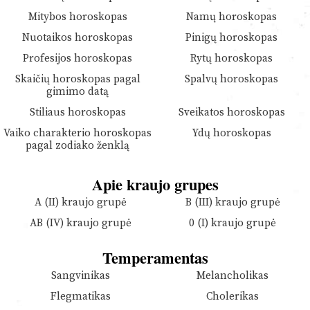
Mitybos horoskopas
Namų horoskopas
Nuotaikos horoskopas
Pinigų horoskopas
Profesijos horoskopas
Rytų horoskopas
Skaičių horoskopas pagal
Spalvų horoskopas
gimimo datą
Stiliaus horoskopas
Sveikatos horoskopas
Vaiko charakterio horoskopas
Ydų horoskopas
pagal zodiako ženklą
Apie kraujo grupes
A (II) kraujo grupė
B (III) kraujo grupė
AB (IV) kraujo grupė
0 (I) kraujo grupė
Temperamentas
Sangvinikas
Melancholikas
Flegmatikas
Cholerikas