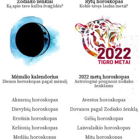
Zodiako ženklai
Rytų horoskopas
Ką apie tave kalba žvaigždės?
Kokie tavęs laukia metai?
Mėnulio kalendorius
2022 metų horoskopas
Dienos horoskopas pagal mėnulį
Astrologinė prognozė zodiako
ženklams
Akmenų horoskopas
Avestos horoskopas
Dievybių horoskopas
Dovanos pagal Zodiako ženklą
Erotinis horoskopas
Gėlių horoskopas
Kelionių horoskopas
Laisvalaikio horoskopas
Medžių horoskopas
Mitų horoskopas