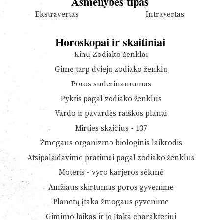
Asmenybės tipas
Ekstravertas
Intravertas
Horoskopai ir skaitiniai
Kinų Zodiako ženklai
Gimę tarp dviejų zodiako ženklų
Poros suderinamumas
Pyktis pagal zodiako ženklus
Vardo ir pavardės raiškos planai
Mirties skaičius - 137
Žmogaus organizmo biologinis laikrodis
Atsipalaidavimo pratimai pagal zodiako ženklus
Moteris - vyro karjeros sėkmė
Amžiaus skirtumas poros gyvenime
Planetų įtaka žmogaus gyvenime
Gimimo laikas ir jo įtaka charakteriui