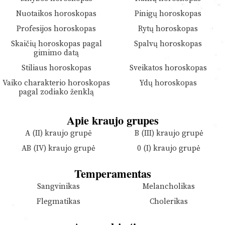
Nuotaikos horoskopas
Pinigų horoskopas
Profesijos horoskopas
Rytų horoskopas
Skaičių horoskopas pagal
Spalvų horoskopas
gimimo datą
Stiliaus horoskopas
Sveikatos horoskopas
Vaiko charakterio horoskopas
Ydų horoskopas
pagal zodiako ženklą
Apie kraujo grupes
A (II) kraujo grupė
B (III) kraujo grupė
AB (IV) kraujo grupė
0 (I) kraujo grupė
Temperamentas
Sangvinikas
Melancholikas
Flegmatikas
Cholerikas