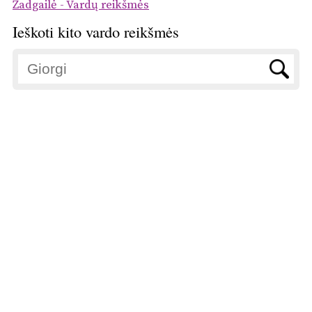
Žadgailė - Vardų reikšmės
Ieškoti kito vardo reikšmės