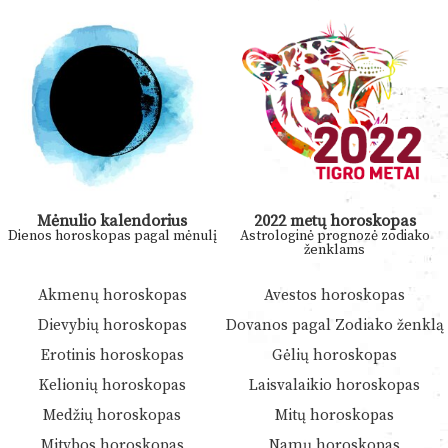
Mėnulio kalendorius
2022 metų horoskopas
Dienos horoskopas pagal mėnulį
Astrologinė prognozė zodiako
ženklams
Akmenų horoskopas
Avestos horoskopas
Dievybių horoskopas
Dovanos pagal Zodiako ženklą
Erotinis horoskopas
Gėlių horoskopas
Kelionių horoskopas
Laisvalaikio horoskopas
Medžių horoskopas
Mitų horoskopas
Mitybos horoskopas
Namų horoskopas