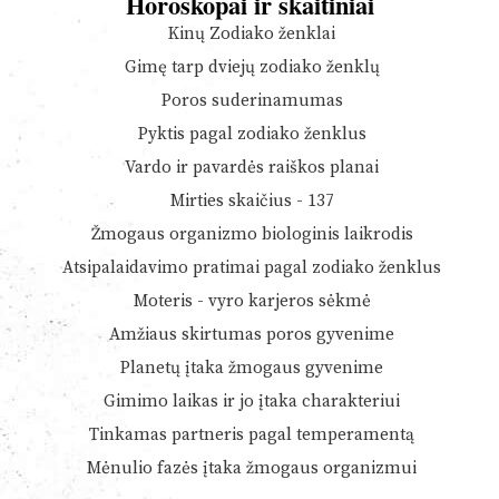
Horoskopai ir skaitiniai
Kinų Zodiako ženklai
Gimę tarp dviejų zodiako ženklų
Poros suderinamumas
Pyktis pagal zodiako ženklus
Vardo ir pavardės raiškos planai
Mirties skaičius - 137
Žmogaus organizmo biologinis laikrodis
Atsipalaidavimo pratimai pagal zodiako ženklus
Moteris - vyro karjeros sėkmė
Amžiaus skirtumas poros gyvenime
Planetų įtaka žmogaus gyvenime
Gimimo laikas ir jo įtaka charakteriui
Tinkamas partneris pagal temperamentą
Mėnulio fazės įtaka žmogaus organizmui