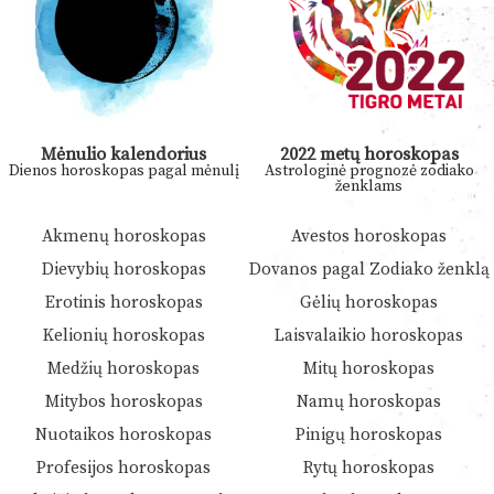
Mėnulio kalendorius
2022 metų horoskopas
Dienos horoskopas pagal mėnulį
Astrologinė prognozė zodiako
ženklams
Akmenų horoskopas
Avestos horoskopas
Dievybių horoskopas
Dovanos pagal Zodiako ženklą
Erotinis horoskopas
Gėlių horoskopas
Kelionių horoskopas
Laisvalaikio horoskopas
Medžių horoskopas
Mitų horoskopas
Mitybos horoskopas
Namų horoskopas
Nuotaikos horoskopas
Pinigų horoskopas
Profesijos horoskopas
Rytų horoskopas