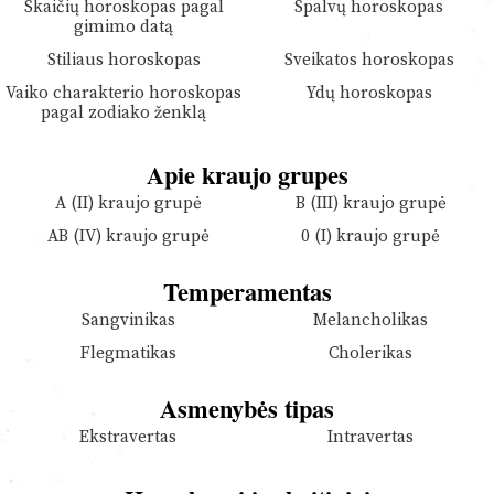
Skaičių horoskopas pagal
Spalvų horoskopas
gimimo datą
Stiliaus horoskopas
Sveikatos horoskopas
Vaiko charakterio horoskopas
Ydų horoskopas
pagal zodiako ženklą
Apie kraujo grupes
A (II) kraujo grupė
B (III) kraujo grupė
AB (IV) kraujo grupė
0 (I) kraujo grupė
Temperamentas
Sangvinikas
Melancholikas
Flegmatikas
Cholerikas
Asmenybės tipas
Ekstravertas
Intravertas