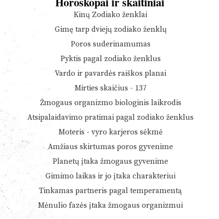
Horoskopai ir skaitiniai
Kinų Zodiako ženklai
Gimę tarp dviejų zodiako ženklų
Poros suderinamumas
Pyktis pagal zodiako ženklus
Vardo ir pavardės raiškos planai
Mirties skaičius - 137
Žmogaus organizmo biologinis laikrodis
Atsipalaidavimo pratimai pagal zodiako ženklus
Moteris - vyro karjeros sėkmė
Amžiaus skirtumas poros gyvenime
Planetų įtaka žmogaus gyvenime
Gimimo laikas ir jo įtaka charakteriui
Tinkamas partneris pagal temperamentą
Mėnulio fazės įtaka žmogaus organizmui