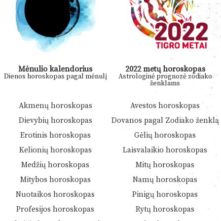
Mėnulio kalendorius
2022 metų horoskopas
Dienos horoskopas pagal mėnulį
Astrologinė prognozė zodiako
ženklams
Akmenų horoskopas
Avestos horoskopas
Dievybių horoskopas
Dovanos pagal Zodiako ženklą
Erotinis horoskopas
Gėlių horoskopas
Kelionių horoskopas
Laisvalaikio horoskopas
Medžių horoskopas
Mitų horoskopas
Mitybos horoskopas
Namų horoskopas
Nuotaikos horoskopas
Pinigų horoskopas
Profesijos horoskopas
Rytų horoskopas