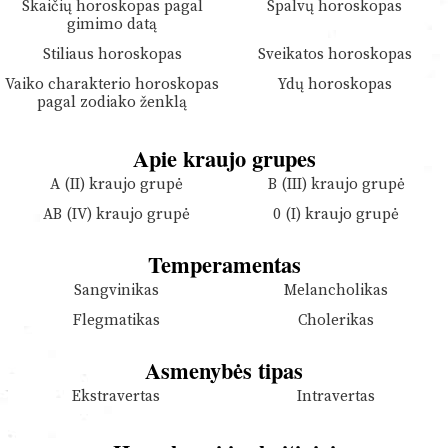
Skaičių horoskopas pagal
Spalvų horoskopas
gimimo datą
Stiliaus horoskopas
Sveikatos horoskopas
Vaiko charakterio horoskopas
Ydų horoskopas
pagal zodiako ženklą
Apie kraujo grupes
A (II) kraujo grupė
B (III) kraujo grupė
AB (IV) kraujo grupė
0 (I) kraujo grupė
Temperamentas
Sangvinikas
Melancholikas
Flegmatikas
Cholerikas
Asmenybės tipas
Ekstravertas
Intravertas