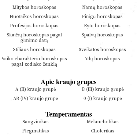
Mitybos horoskopas
Namų horoskopas
Nuotaikos horoskopas
Pinigų horoskopas
Profesijos horoskopas
Rytų horoskopas
Skaičių horoskopas pagal
Spalvų horoskopas
gimimo datą
Stiliaus horoskopas
Sveikatos horoskopas
Vaiko charakterio horoskopas
Ydų horoskopas
pagal zodiako ženklą
Apie kraujo grupes
A (II) kraujo grupė
B (III) kraujo grupė
AB (IV) kraujo grupė
0 (I) kraujo grupė
Temperamentas
Sangvinikas
Melancholikas
Flegmatikas
Cholerikas