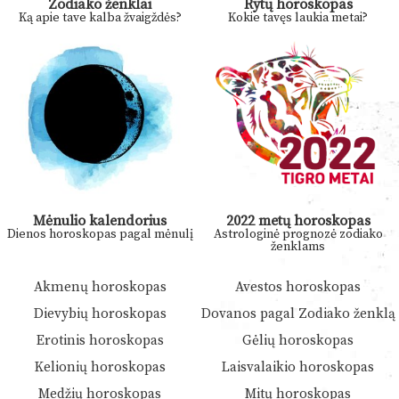
Zodiako ženklai
Rytų horoskopas
Ką apie tave kalba žvaigždės?
Kokie tavęs laukia metai?
Mėnulio kalendorius
2022 metų horoskopas
Dienos horoskopas pagal mėnulį
Astrologinė prognozė zodiako
ženklams
Akmenų horoskopas
Avestos horoskopas
Dievybių horoskopas
Dovanos pagal Zodiako ženklą
Erotinis horoskopas
Gėlių horoskopas
Kelionių horoskopas
Laisvalaikio horoskopas
Medžių horoskopas
Mitų horoskopas