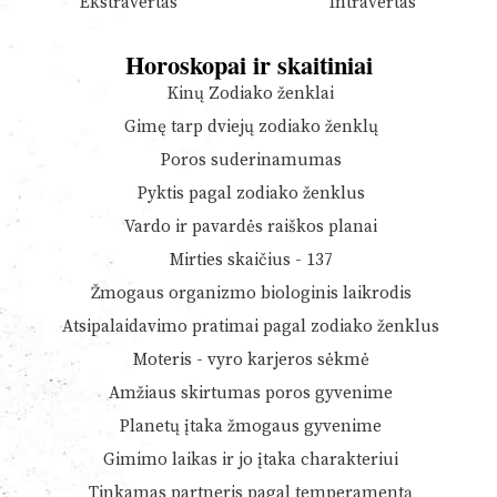
Ekstravertas
Intravertas
Horoskopai ir skaitiniai
Kinų Zodiako ženklai
Gimę tarp dviejų zodiako ženklų
Poros suderinamumas
Pyktis pagal zodiako ženklus
Vardo ir pavardės raiškos planai
Mirties skaičius - 137
Žmogaus organizmo biologinis laikrodis
Atsipalaidavimo pratimai pagal zodiako ženklus
Moteris - vyro karjeros sėkmė
Amžiaus skirtumas poros gyvenime
Planetų įtaka žmogaus gyvenime
Gimimo laikas ir jo įtaka charakteriui
Tinkamas partneris pagal temperamentą