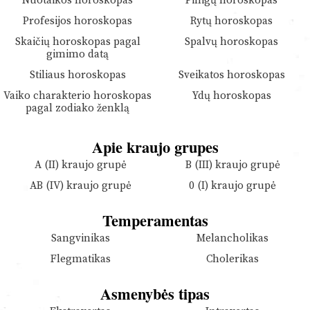
Nuotaikos horoskopas
Pinigų horoskopas
Profesijos horoskopas
Rytų horoskopas
Skaičių horoskopas pagal
Spalvų horoskopas
gimimo datą
Stiliaus horoskopas
Sveikatos horoskopas
Vaiko charakterio horoskopas
Ydų horoskopas
pagal zodiako ženklą
Apie kraujo grupes
A (II) kraujo grupė
B (III) kraujo grupė
AB (IV) kraujo grupė
0 (I) kraujo grupė
Temperamentas
Sangvinikas
Melancholikas
Flegmatikas
Cholerikas
Asmenybės tipas