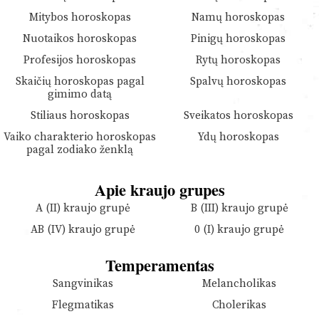
Mitybos horoskopas
Namų horoskopas
Nuotaikos horoskopas
Pinigų horoskopas
Profesijos horoskopas
Rytų horoskopas
Skaičių horoskopas pagal
Spalvų horoskopas
gimimo datą
Stiliaus horoskopas
Sveikatos horoskopas
Vaiko charakterio horoskopas
Ydų horoskopas
pagal zodiako ženklą
Apie kraujo grupes
A (II) kraujo grupė
B (III) kraujo grupė
AB (IV) kraujo grupė
0 (I) kraujo grupė
Temperamentas
Sangvinikas
Melancholikas
Flegmatikas
Cholerikas