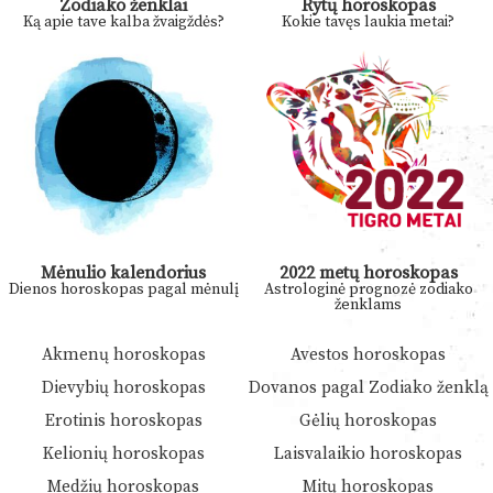
Zodiako ženklai
Rytų horoskopas
Ką apie tave kalba žvaigždės?
Kokie tavęs laukia metai?
Mėnulio kalendorius
2022 metų horoskopas
Dienos horoskopas pagal mėnulį
Astrologinė prognozė zodiako
ženklams
Akmenų horoskopas
Avestos horoskopas
Dievybių horoskopas
Dovanos pagal Zodiako ženklą
Erotinis horoskopas
Gėlių horoskopas
Kelionių horoskopas
Laisvalaikio horoskopas
Medžių horoskopas
Mitų horoskopas