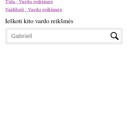
Tūla - Vardų reikšmės
Vaidilutė - Vardų reikšmės
Ieškoti kito vardo reikšmės