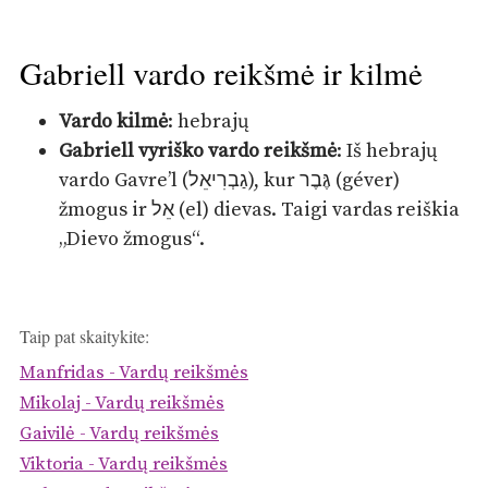
Gabriell vardo reikšmė ir kilmė
Vardo kilmė
: hebrajų
Gabriell vyriško vardo reikšmė
: Iš hebrajų
vardo Gavre’l (גַבְרִיאֵל), kur גֶּבֶר (géver)
žmogus ir אֵל (el) dievas. Taigi vardas reiškia
„Dievo žmogus“.
Taip pat skaitykite:
Manfridas - Vardų reikšmės
Mikolaj - Vardų reikšmės
Gaivilė - Vardų reikšmės
Viktoria - Vardų reikšmės