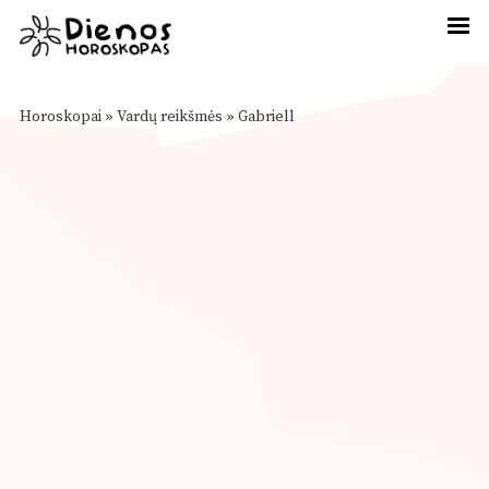
Horoskopai
»
Vardų reikšmės
»
Gabriell