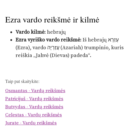
Ezra vardo reikšmė ir kilmė
Vardo kilmė
: hebrajų
Ezra vyriško vardo reikšmė
: Iš hebrajų עֶזְרָא
(Ezra), vardo עֲזַרְיָה (Azariah) trumpinio, kuris
reiškia „Jahvė (Dievas) padeda“.
Taip pat skaitykite:
Osmantas - Vardų reikšmės
Patricijuš - Vardų reikšmės
Butvydas - Vardų reikšmės
Celestas - Vardų reikšmės
Jurate - Vardų reikšmės