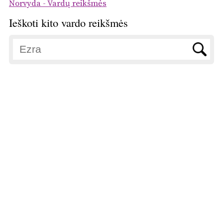
Norvyda - Vardų reikšmės
Ieškoti kito vardo reikšmės