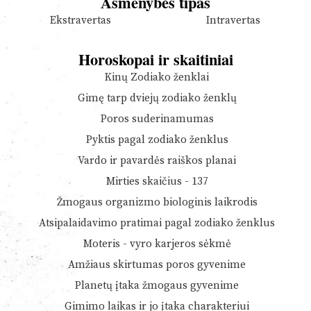
Asmenybės tipas
Ekstravertas
Intravertas
Horoskopai ir skaitiniai
Kinų Zodiako ženklai
Gimę tarp dviejų zodiako ženklų
Poros suderinamumas
Pyktis pagal zodiako ženklus
Vardo ir pavardės raiškos planai
Mirties skaičius - 137
Žmogaus organizmo biologinis laikrodis
Atsipalaidavimo pratimai pagal zodiako ženklus
Moteris - vyro karjeros sėkmė
Amžiaus skirtumas poros gyvenime
Planetų įtaka žmogaus gyvenime
Gimimo laikas ir jo įtaka charakteriui