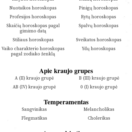
Nuotaikos horoskopas
Pinigų horoskopas
Profesijos horoskopas
Rytų horoskopas
Skaičių horoskopas pagal
Spalvų horoskopas
gimimo datą
Stiliaus horoskopas
Sveikatos horoskopas
Vaiko charakterio horoskopas
Ydų horoskopas
pagal zodiako ženklą
Apie kraujo grupes
A (II) kraujo grupė
B (III) kraujo grupė
AB (IV) kraujo grupė
0 (I) kraujo grupė
Temperamentas
Sangvinikas
Melancholikas
Flegmatikas
Cholerikas