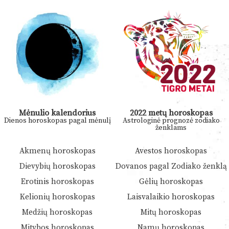
Mėnulio kalendorius
2022 metų horoskopas
Dienos horoskopas pagal mėnulį
Astrologinė prognozė zodiako
ženklams
Akmenų horoskopas
Avestos horoskopas
Dievybių horoskopas
Dovanos pagal Zodiako ženklą
Erotinis horoskopas
Gėlių horoskopas
Kelionių horoskopas
Laisvalaikio horoskopas
Medžių horoskopas
Mitų horoskopas
Mitybos horoskopas
Namų horoskopas