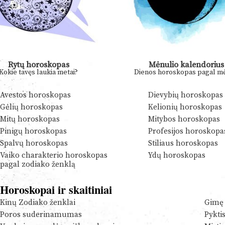
Rytų horoskopas
Mėnulio kalendorius
Kokie tavęs laukia metai?
Dienos horoskopas pagal mė
Avestos horoskopas
Dievybių horoskopas
Gėlių horoskopas
Kelionių horoskopas
Mitų horoskopas
Mitybos horoskopas
Pinigų horoskopas
Profesijos horoskopa
Spalvų horoskopas
Stiliaus horoskopas
Vaiko charakterio horoskopas
Ydų horoskopas
pagal zodiako ženklą
Horoskopai ir skaitiniai
Kinų Zodiako ženklai
Gimę 
Poros suderinamumas
Pykti