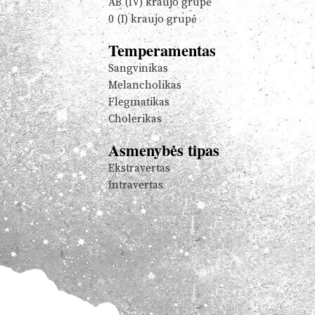
AB (IV) kraujo grupė
0 (I) kraujo grupė
Temperamentas
Sangvinikas
Melancholikas
Flegmatikas
Cholerikas
Asmenybės tipas
Ekstravertas
Intravertas