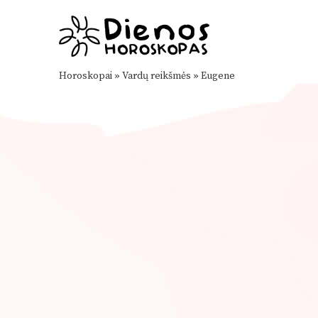
Horoskopai
»
Vardų reikšmės
»
Eugene