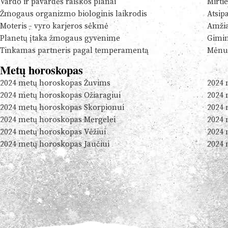
Vardo ir pavardės raiškos planai
Mirtie
Žmogaus organizmo biologinis laikrodis
Atsip
Moteris - vyro karjeros sėkmė
Amžia
Planetų įtaka žmogaus gyvenime
Gimim
Tinkamas partneris pagal temperamentą
Mėnul
Metų horoskopas
2024 metų horoskopas Žuvims
2024 
2024 metų horoskopas Ožiaragiui
2024 
2024 metų horoskopas Skorpionui
2024 
2024 metų horoskopas Mergelei
2024 
2024 metų horoskopas Vėžiui
2024 
2024 metų horoskopas Jaučiui
2024 