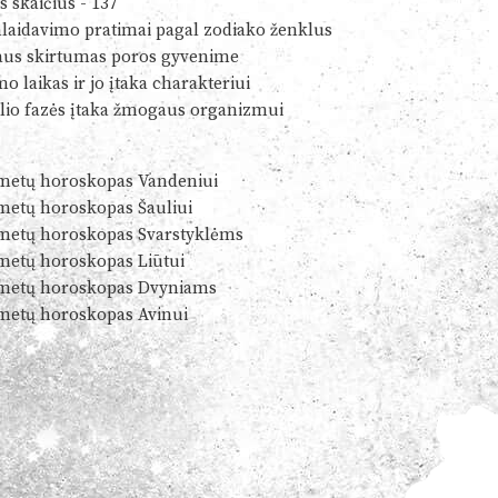
s skaičius - 137
alaidavimo pratimai pagal zodiako ženklus
us skirtumas poros gyvenime
o laikas ir jo įtaka charakteriui
io fazės įtaka žmogaus organizmui
metų horoskopas Vandeniui
metų horoskopas Šauliui
metų horoskopas Svarstyklėms
metų horoskopas Liūtui
metų horoskopas Dvyniams
metų horoskopas Avinui