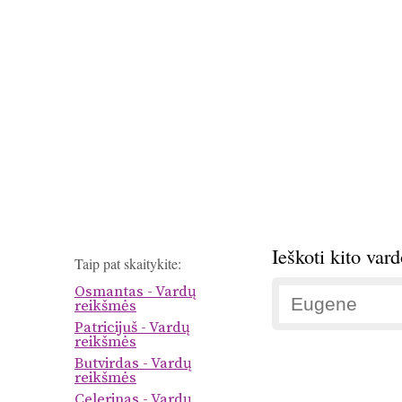
Ieškoti kito var
Taip pat skaitykite:
Osmantas - Vardų
reikšmės
Patricijuš - Vardų
reikšmės
Butvirdas - Vardų
reikšmės
Celerinas - Vardų