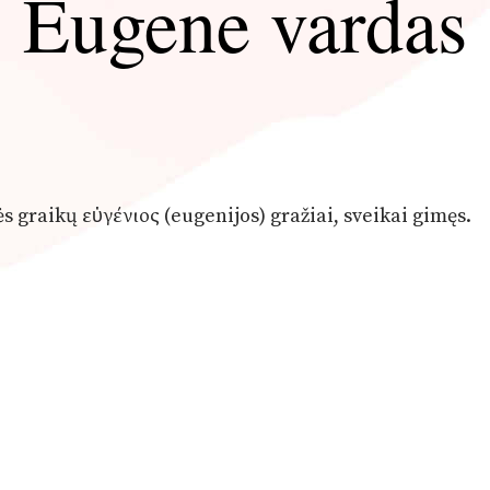
Eugene vardas
vės graikų εὐγένιος (eugenijos) gražiai, sveikai gimęs.