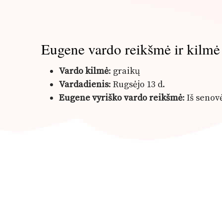
Eugene vardo reikšmė ir kilmė
Vardo kilmė
: graikų
Vardadienis
: Rugsėjo 13 d.
Eugene vyriško vardo reikšmė
: Iš seno