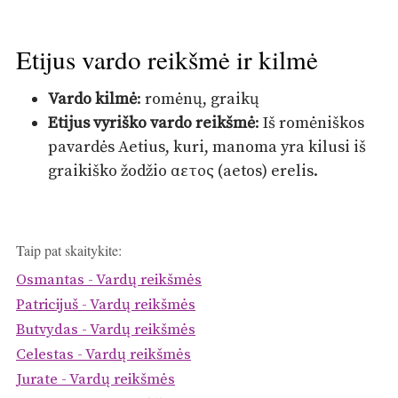
Etijus vardo reikšmė ir kilmė
Vardo kilmė
: romėnų, graikų
Etijus vyriško vardo reikšmė
: Iš romėniškos
pavardės Aetius, kuri, manoma yra kilusi iš
graikiško žodžio αετος (aetos) erelis.
Taip pat skaitykite:
Osmantas - Vardų reikšmės
Patricijuš - Vardų reikšmės
Butvydas - Vardų reikšmės
Celestas - Vardų reikšmės
Jurate - Vardų reikšmės