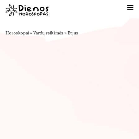
Horoskopai
»
Vardų reikšmės
»
Etijus