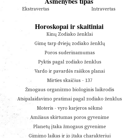
Asmenybės tipas
Ekstravertas
Intravertas
Horoskopai ir skaitiniai
Kinų Zodiako ženklai
Gimę tarp dviejų zodiako ženklų
Poros suderinamumas
Pyktis pagal zodiako ženklus
Vardo ir pavardės raiškos planai
Mirties skaičius - 137
Žmogaus organizmo biologinis laikrodis
Atsipalaidavimo pratimai pagal zodiako ženklus
Moteris - vyro karjeros sėkmė
Amžiaus skirtumas poros gyvenime
Planetų įtaka žmogaus gyvenime
Gimimo laikas ir jo įtaka charakteriui