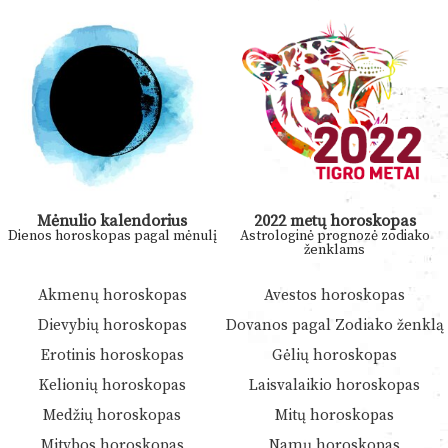
Mėnulio kalendorius
2022 metų horoskopas
Dienos horoskopas pagal mėnulį
Astrologinė prognozė zodiako
ženklams
Akmenų horoskopas
Avestos horoskopas
Dievybių horoskopas
Dovanos pagal Zodiako ženklą
Erotinis horoskopas
Gėlių horoskopas
Kelionių horoskopas
Laisvalaikio horoskopas
Medžių horoskopas
Mitų horoskopas
Mitybos horoskopas
Namų horoskopas