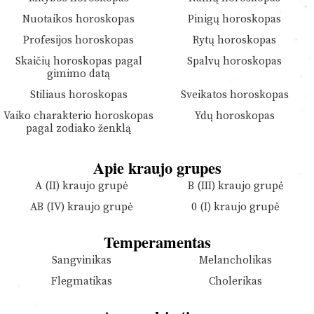
Nuotaikos horoskopas
Pinigų horoskopas
Profesijos horoskopas
Rytų horoskopas
Skaičių horoskopas pagal
Spalvų horoskopas
gimimo datą
Stiliaus horoskopas
Sveikatos horoskopas
Vaiko charakterio horoskopas
Ydų horoskopas
pagal zodiako ženklą
Apie kraujo grupes
A (II) kraujo grupė
B (III) kraujo grupė
AB (IV) kraujo grupė
0 (I) kraujo grupė
Temperamentas
Sangvinikas
Melancholikas
Flegmatikas
Cholerikas