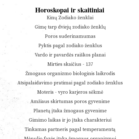
Horoskopai ir skaitiniai
Kinų Zodiako ženklai
Gimę tarp dviejų zodiako ženklų
Poros suderinamumas
Pyktis pagal zodiako ženklus
Vardo ir pavardės raiškos planai
Mirties skaičius - 137
Žmogaus organizmo biologinis laikrodis
Atsipalaidavimo pratimai pagal zodiako ženklus
Moteris - vyro karjeros sėkmė
Amžiaus skirtumas poros gyvenime
Planetų įtaka žmogaus gyvenime
Gimimo laikas ir jo įtaka charakteriui
Tinkamas partneris pagal temperamentą
Mėnulio fazės įtaka žmogaus organizmui