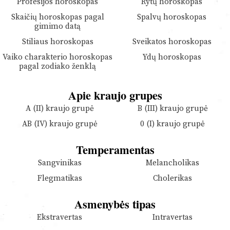
Profesijos horoskopas
Rytų horoskopas
Skaičių horoskopas pagal
Spalvų horoskopas
gimimo datą
Stiliaus horoskopas
Sveikatos horoskopas
Vaiko charakterio horoskopas
Ydų horoskopas
pagal zodiako ženklą
Apie kraujo grupes
A (II) kraujo grupė
B (III) kraujo grupė
AB (IV) kraujo grupė
0 (I) kraujo grupė
Temperamentas
Sangvinikas
Melancholikas
Flegmatikas
Cholerikas
Asmenybės tipas
Ekstravertas
Intravertas