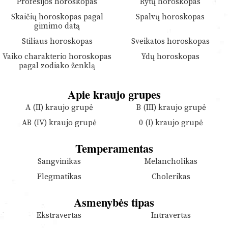
Profesijos horoskopas
Rytų horoskopas
Skaičių horoskopas pagal
Spalvų horoskopas
gimimo datą
Stiliaus horoskopas
Sveikatos horoskopas
Vaiko charakterio horoskopas
Ydų horoskopas
pagal zodiako ženklą
Apie kraujo grupes
A (II) kraujo grupė
B (III) kraujo grupė
AB (IV) kraujo grupė
0 (I) kraujo grupė
Temperamentas
Sangvinikas
Melancholikas
Flegmatikas
Cholerikas
Asmenybės tipas
Ekstravertas
Intravertas