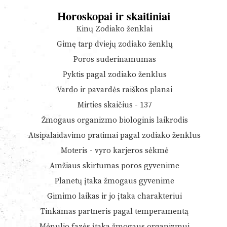
Horoskopai ir skaitiniai
Kinų Zodiako ženklai
Gimę tarp dviejų zodiako ženklų
Poros suderinamumas
Pyktis pagal zodiako ženklus
Vardo ir pavardės raiškos planai
Mirties skaičius - 137
Žmogaus organizmo biologinis laikrodis
Atsipalaidavimo pratimai pagal zodiako ženklus
Moteris - vyro karjeros sėkmė
Amžiaus skirtumas poros gyvenime
Planetų įtaka žmogaus gyvenime
Gimimo laikas ir jo įtaka charakteriui
Tinkamas partneris pagal temperamentą
Mėnulio fazės įtaka žmogaus organizmui