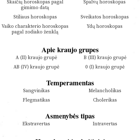
Skaičių horoskopas pagal
Spalvų horoskopas
gimimo datą
Stiliaus horoskopas
Sveikatos horoskopas
Vaiko charakterio horoskopas
Ydų horoskopas
pagal zodiako ženklą
Apie kraujo grupes
A (II) kraujo grupė
B (III) kraujo grupė
AB (IV) kraujo grupė
0 (I) kraujo grupė
Temperamentas
Sangvinikas
Melancholikas
Flegmatikas
Cholerikas
Asmenybės tipas
Ekstravertas
Intravertas