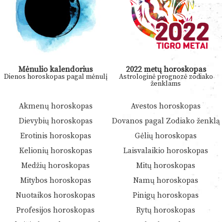
Mėnulio kalendorius
2022 metų horoskopas
Dienos horoskopas pagal mėnulį
Astrologinė prognozė zodiako
ženklams
Akmenų horoskopas
Avestos horoskopas
Dievybių horoskopas
Dovanos pagal Zodiako ženklą
Erotinis horoskopas
Gėlių horoskopas
Kelionių horoskopas
Laisvalaikio horoskopas
Medžių horoskopas
Mitų horoskopas
Mitybos horoskopas
Namų horoskopas
Nuotaikos horoskopas
Pinigų horoskopas
Profesijos horoskopas
Rytų horoskopas