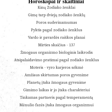
Horoskopai ir skaitiniai
Kinų Zodiako ženklai
Gimę tarp dviejų zodiako ženklų
Poros suderinamumas
Pyktis pagal zodiako ženklus
Vardo ir pavardės raiškos planai
Mirties skaičius - 137
Žmogaus organizmo biologinis laikrodis
Atsipalaidavimo pratimai pagal zodiako ženklus
Moteris - vyro karjeros sėkmė
Amžiaus skirtumas poros gyvenime
Planetų įtaka žmogaus gyvenime
Gimimo laikas ir jo įtaka charakteriui
Tinkamas partneris pagal temperamentą
Mėnulio fazės įtaka žmogaus organizmui