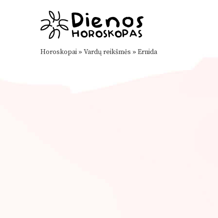
Horoskopai
»
Vardų reikšmės
»
Ernida