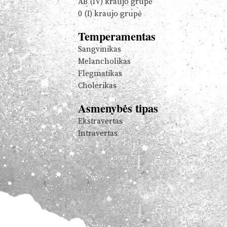
AB (IV) kraujo grupė
0 (I) kraujo grupė
Temperamentas
Sangvinikas
Melancholikas
Flegmatikas
Cholerikas
Asmenybės tipas
Ekstravertas
Intravertas