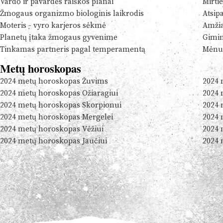
Vardo ir pavardės raiškos planai
Mirtie
Žmogaus organizmo biologinis laikrodis
Atsip
Moteris - vyro karjeros sėkmė
Amžia
Planetų įtaka žmogaus gyvenime
Gimim
Tinkamas partneris pagal temperamentą
Mėnul
Metų horoskopas
2024 metų horoskopas Žuvims
2024 
2024 metų horoskopas Ožiaragiui
2024 
2024 metų horoskopas Skorpionui
2024 
2024 metų horoskopas Mergelei
2024 
2024 metų horoskopas Vėžiui
2024 
2024 metų horoskopas Jaučiui
2024 