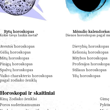
Rytų horoskopas
Mėnulio kalendorius
Kokie tavęs laukia metai?
Dienos horoskopas pagal mė
Avestos horoskopas
Dievybių horoskopas
Gėlių horoskopas
Kelionių horoskopas
Mitų horoskopas
Mitybos horoskopas
Pinigų horoskopas
Profesijos horoskopa
Spalvų horoskopas
Stiliaus horoskopas
Vaiko charakterio horoskopas
Ydų horoskopas
pagal zodiako ženklą
Horoskopai ir skaitiniai
Kinų Zodiako ženklai
Gimę 
Poros suderinamumas
Pykti