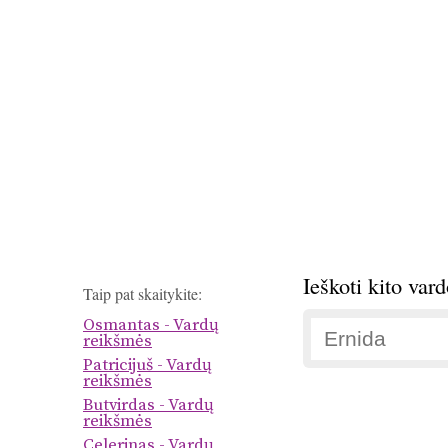
Ieškoti kito var
Taip pat skaitykite:
Osmantas - Vardų
reikšmės
Patricijuš - Vardų
reikšmės
Butvirdas - Vardų
reikšmės
Celerinas - Vardų