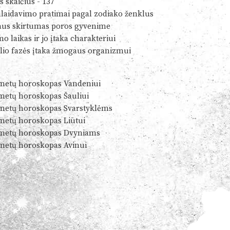
s skaičius - 137
alaidavimo pratimai pagal zodiako ženklus
us skirtumas poros gyvenime
o laikas ir jo įtaka charakteriui
io fazės įtaka žmogaus organizmui
metų horoskopas Vandeniui
metų horoskopas Šauliui
metų horoskopas Svarstyklėms
metų horoskopas Liūtui
metų horoskopas Dvyniams
metų horoskopas Avinui