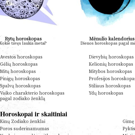
Rytų horoskopas
Mėnulio kalendorius
Kokie tavęs laukia metai?
Dienos horoskopas pagal mė
Avestos horoskopas
Dievybių horoskopas
Gėlių horoskopas
Kelionių horoskopas
Mitų horoskopas
Mitybos horoskopas
Pinigų horoskopas
Profesijos horoskopa
Spalvų horoskopas
Stiliaus horoskopas
Vaiko charakterio horoskopas
Ydų horoskopas
pagal zodiako ženklą
Horoskopai ir skaitiniai
Kinų Zodiako ženklai
Gimę 
Poros suderinamumas
Pykti