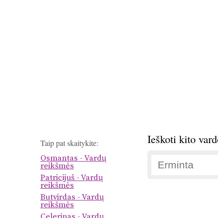
Ieškoti kito var
Taip pat skaitykite:
Osmantas - Vardų
reikšmės
Patricijuš - Vardų
reikšmės
Butvirdas - Vardų
reikšmės
Celerinas - Vardų