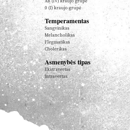
AB (IV) kraujo grupė
0 (I) kraujo grupė
Temperamentas
Sangvinikas
Melancholikas
Flegmatikas
Cholerikas
Asmenybės tipas
Ekstravertas
Intravertas