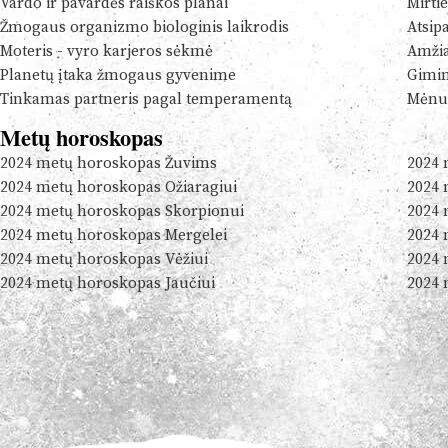
Vardo ir pavardės raiškos planai
Mirtie
Žmogaus organizmo biologinis laikrodis
Atsip
Moteris - vyro karjeros sėkmė
Amžia
Planetų įtaka žmogaus gyvenime
Gimim
Tinkamas partneris pagal temperamentą
Mėnul
Metų horoskopas
2024 metų horoskopas Žuvims
2024 
2024 metų horoskopas Ožiaragiui
2024 
2024 metų horoskopas Skorpionui
2024 
2024 metų horoskopas Mergelei
2024 
2024 metų horoskopas Vėžiui
2024 
2024 metų horoskopas Jaučiui
2024 