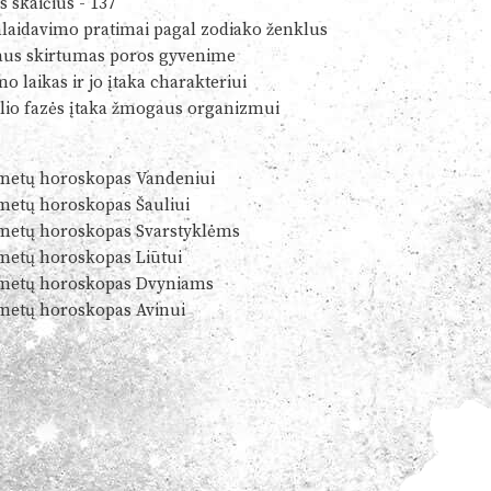
s skaičius - 137
alaidavimo pratimai pagal zodiako ženklus
us skirtumas poros gyvenime
o laikas ir jo įtaka charakteriui
io fazės įtaka žmogaus organizmui
metų horoskopas Vandeniui
metų horoskopas Šauliui
metų horoskopas Svarstyklėms
metų horoskopas Liūtui
metų horoskopas Dvyniams
metų horoskopas Avinui