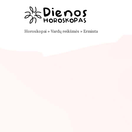
Horoskopai
»
Vardų reikšmės
»
Erminta