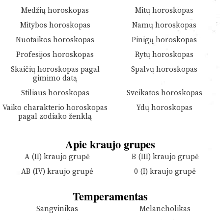
Medžių horoskopas
Mitų horoskopas
Mitybos horoskopas
Namų horoskopas
Nuotaikos horoskopas
Pinigų horoskopas
Profesijos horoskopas
Rytų horoskopas
Skaičių horoskopas pagal
Spalvų horoskopas
gimimo datą
Stiliaus horoskopas
Sveikatos horoskopas
Vaiko charakterio horoskopas
Ydų horoskopas
pagal zodiako ženklą
Apie kraujo grupes
A (II) kraujo grupė
B (III) kraujo grupė
AB (IV) kraujo grupė
0 (I) kraujo grupė
Temperamentas
Sangvinikas
Melancholikas