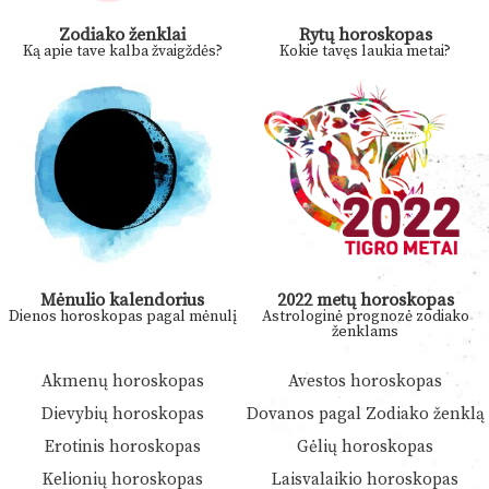
Zodiako ženklai
Rytų horoskopas
Ką apie tave kalba žvaigždės?
Kokie tavęs laukia metai?
Mėnulio kalendorius
2022 metų horoskopas
Dienos horoskopas pagal mėnulį
Astrologinė prognozė zodiako
ženklams
Akmenų horoskopas
Avestos horoskopas
Dievybių horoskopas
Dovanos pagal Zodiako ženklą
Erotinis horoskopas
Gėlių horoskopas
Kelionių horoskopas
Laisvalaikio horoskopas