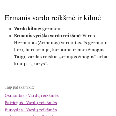
Ermanis vardo reikšmė ir kilmė
Vardo kilmė
: germanų
Ermanis vyriško vardo reikšmė
: Vardo
Hermanas (Armanas) variantas. Iš germanų
heri, hari armija, kariauna ir man žmogus.
Taigi, vardas reiškia „armijos žmogus“ arba
kitaip – „karys“.
Taip pat skaitykite:
Osmantas - Vardų reikšmės
Patricijuš - Vardų reikšmės
Butvydas - Vardų reikšmės