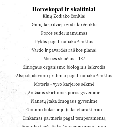
Horoskopai ir skaitiniai
Kinų Zodiako ženklai
Gimę tarp dviejų zodiako ženklų
Poros suderinamumas
Pyktis pagal zodiako ženklus
Vardo ir pavardės raiškos planai
Mirties skaičius - 137
Žmogaus organizmo biologinis laikrodis
Atsipalaidavimo pratimai pagal zodiako ženklus
Moteris - vyro karjeros sėkmė
Amžiaus skirtumas poros gyvenime
Planetų įtaka žmogaus gyvenime
Gimimo laikas ir jo įtaka charakteriui
Tinkamas partneris pagal temperamentą
Mėnulio fazės įtaka žmogaus organizmui