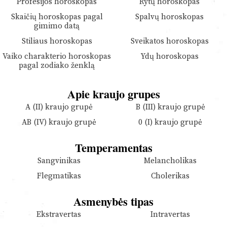
Profesijos horoskopas
Rytų horoskopas
Skaičių horoskopas pagal
Spalvų horoskopas
gimimo datą
Stiliaus horoskopas
Sveikatos horoskopas
Vaiko charakterio horoskopas
Ydų horoskopas
pagal zodiako ženklą
Apie kraujo grupes
A (II) kraujo grupė
B (III) kraujo grupė
AB (IV) kraujo grupė
0 (I) kraujo grupė
Temperamentas
Sangvinikas
Melancholikas
Flegmatikas
Cholerikas
Asmenybės tipas
Ekstravertas
Intravertas