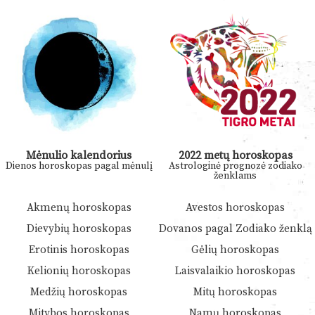
Mėnulio kalendorius
2022 metų horoskopas
Dienos horoskopas pagal mėnulį
Astrologinė prognozė zodiako
ženklams
Akmenų horoskopas
Avestos horoskopas
Dievybių horoskopas
Dovanos pagal Zodiako ženklą
Erotinis horoskopas
Gėlių horoskopas
Kelionių horoskopas
Laisvalaikio horoskopas
Medžių horoskopas
Mitų horoskopas
Mitybos horoskopas
Namų horoskopas