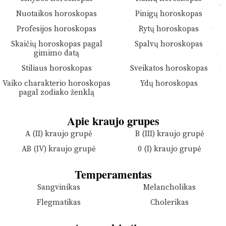
Nuotaikos horoskopas
Pinigų horoskopas
Profesijos horoskopas
Rytų horoskopas
Skaičių horoskopas pagal
Spalvų horoskopas
gimimo datą
Stiliaus horoskopas
Sveikatos horoskopas
Vaiko charakterio horoskopas
Ydų horoskopas
pagal zodiako ženklą
Apie kraujo grupes
A (II) kraujo grupė
B (III) kraujo grupė
AB (IV) kraujo grupė
0 (I) kraujo grupė
Temperamentas
Sangvinikas
Melancholikas
Flegmatikas
Cholerikas