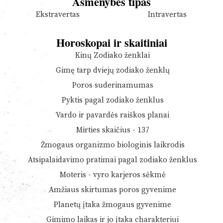
Asmenybės tipas
Ekstravertas
Intravertas
Horoskopai ir skaitiniai
Kinų Zodiako ženklai
Gimę tarp dviejų zodiako ženklų
Poros suderinamumas
Pyktis pagal zodiako ženklus
Vardo ir pavardės raiškos planai
Mirties skaičius - 137
Žmogaus organizmo biologinis laikrodis
Atsipalaidavimo pratimai pagal zodiako ženklus
Moteris - vyro karjeros sėkmė
Amžiaus skirtumas poros gyvenime
Planetų įtaka žmogaus gyvenime
Gimimo laikas ir jo įtaka charakteriui