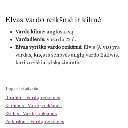
Elvas vardo reikšmė ir kilmė
Vardo kilmė
: anglosaksų
Vardadienis
: Vasario 22 d.
Elvas vyriško vardo reikšmė
: Elvis (Alvis) yra
vardas, kilęs iš senovės anglų vardo Eallwis,
kuris reiškia „viską žinantis“.
Taip pat skaitykite:
Ibrahim - Vardų reikšmės
Kamilius - Vardų reikšmės
Evidas - Vardų reikšmės
Federikas - Vardų reikšmės