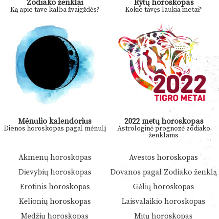
Zodiako ženklai
Rytų horoskopas
Ką apie tave kalba žvaigždės?
Kokie tavęs laukia metai?
Mėnulio kalendorius
2022 metų horoskopas
Dienos horoskopas pagal mėnulį
Astrologinė prognozė zodiako
ženklams
Akmenų horoskopas
Avestos horoskopas
Dievybių horoskopas
Dovanos pagal Zodiako ženklą
Erotinis horoskopas
Gėlių horoskopas
Kelionių horoskopas
Laisvalaikio horoskopas
Medžių horoskopas
Mitų horoskopas