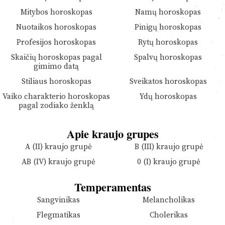
Mitybos horoskopas
Namų horoskopas
Nuotaikos horoskopas
Pinigų horoskopas
Profesijos horoskopas
Rytų horoskopas
Skaičių horoskopas pagal
Spalvų horoskopas
gimimo datą
Stiliaus horoskopas
Sveikatos horoskopas
Vaiko charakterio horoskopas
Ydų horoskopas
pagal zodiako ženklą
Apie kraujo grupes
A (II) kraujo grupė
B (III) kraujo grupė
AB (IV) kraujo grupė
0 (I) kraujo grupė
Temperamentas
Sangvinikas
Melancholikas
Flegmatikas
Cholerikas