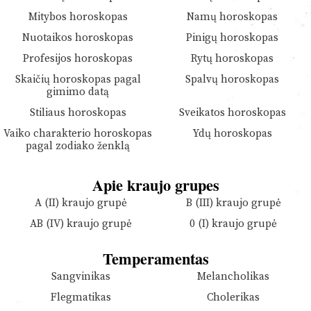
Mitybos horoskopas
Namų horoskopas
Nuotaikos horoskopas
Pinigų horoskopas
Profesijos horoskopas
Rytų horoskopas
Skaičių horoskopas pagal
Spalvų horoskopas
gimimo datą
Stiliaus horoskopas
Sveikatos horoskopas
Vaiko charakterio horoskopas
Ydų horoskopas
pagal zodiako ženklą
Apie kraujo grupes
A (II) kraujo grupė
B (III) kraujo grupė
AB (IV) kraujo grupė
0 (I) kraujo grupė
Temperamentas
Sangvinikas
Melancholikas
Flegmatikas
Cholerikas