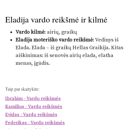
Eladija vardo reikšmė ir kilmė
Vardo kilmė
: airių, graikų
Eladija moteriško vardo reikšmė
: Vedinys iš
Elada. Elada – iš graikų Hellas Graikija. Kitas
aiškinimas: iš senovės airių elada, elatha
menas, įgūdis.
Taip pat skaitykite:
Ibrahim - Vardų reikšmės
Kamilius - Vardų reikšmės
Evidas - Vardų reikšmės
Federikas - Vardų reikšmės