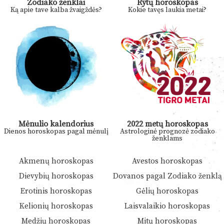
Zodiako ženklai
Rytų horoskopas
Ką apie tave kalba žvaigždės?
Kokie tavęs laukia metai?
Mėnulio kalendorius
2022 metų horoskopas
Dienos horoskopas pagal mėnulį
Astrologinė prognozė zodiako
ženklams
Akmenų horoskopas
Avestos horoskopas
Dievybių horoskopas
Dovanos pagal Zodiako ženklą
Erotinis horoskopas
Gėlių horoskopas
Kelionių horoskopas
Laisvalaikio horoskopas
Medžių horoskopas
Mitų horoskopas