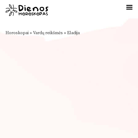
Horoskopai
»
Vardų reikšmės
»
Eladija