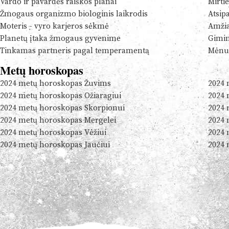
Vardo ir pavardės raiškos planai
Mirtie
Žmogaus organizmo biologinis laikrodis
Atsip
Moteris - vyro karjeros sėkmė
Amžia
Planetų įtaka žmogaus gyvenime
Gimim
Tinkamas partneris pagal temperamentą
Mėnul
Metų horoskopas
2024 metų horoskopas Žuvims
2024 
2024 metų horoskopas Ožiaragiui
2024 
2024 metų horoskopas Skorpionui
2024 
2024 metų horoskopas Mergelei
2024 
2024 metų horoskopas Vėžiui
2024 
2024 metų horoskopas Jaučiui
2024 