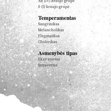
AB (IV) kraujo grupė
0 (I) kraujo grupė
Temperamentas
Sangvinikas
Melancholikas
Flegmatikas
Cholerikas
Asmenybės tipas
Ekstravertas
Intravertas