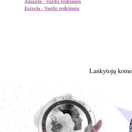
Amantė - Vardų reikšmės
Estrela - Vardų reikšmės
Lankytojų kome