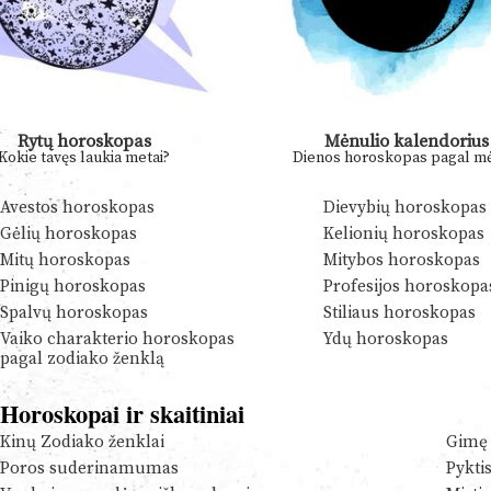
Rytų horoskopas
Mėnulio kalendorius
Kokie tavęs laukia metai?
Dienos horoskopas pagal mė
Avestos horoskopas
Dievybių horoskopas
Gėlių horoskopas
Kelionių horoskopas
Mitų horoskopas
Mitybos horoskopas
Pinigų horoskopas
Profesijos horoskopa
Spalvų horoskopas
Stiliaus horoskopas
Vaiko charakterio horoskopas
Ydų horoskopas
pagal zodiako ženklą
Horoskopai ir skaitiniai
Kinų Zodiako ženklai
Gimę 
Poros suderinamumas
Pykti