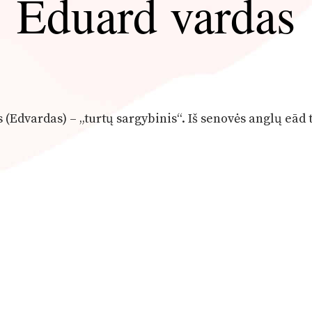
Eduard vardas
 (Edvardas) – „turtų sargybinis“. Iš senovės anglų eād 