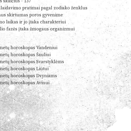
s skaičius - 137
alaidavimo pratimai pagal zodiako ženklus
us skirtumas poros gyvenime
o laikas ir jo įtaka charakteriui
io fazės įtaka žmogaus organizmui
metų horoskopas Vandeniui
metų horoskopas Šauliui
metų horoskopas Svarstyklėms
metų horoskopas Liūtui
metų horoskopas Dvyniams
metų horoskopas Avinui