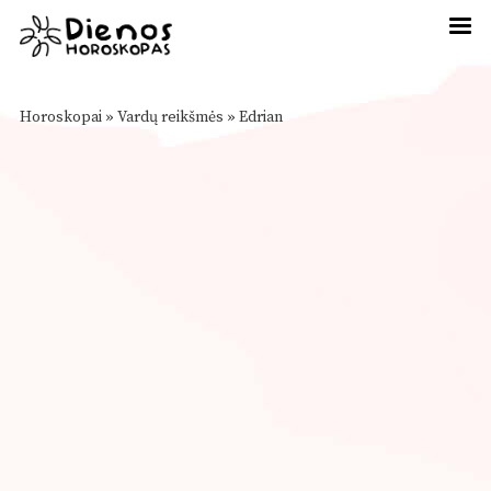
Horoskopai
»
Vardų reikšmės
»
Edrian