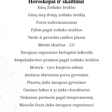
Horoskopai ir skaitiniai
Kinų Zodiako ženklai
Gimę tarp dviejų zodiako ženklų
Poros suderinamumas
Pyktis pagal zodiako ženklus
Vardo ir pavardės raiškos planai
Mirties skaičius - 137
Žmogaus organizmo biologinis laikrodis
Atsipalaidavimo pratimai pagal zodiako ženklus
Moteris - vyro karjeros sėkmė
Amžiaus skirtumas poros gyvenime
Planetų įtaka žmogaus gyvenime
Gimimo laikas ir jo įtaka charakteriui
Tinkamas partneris pagal temperamentą
Mėnulio fazės įtaka žmogaus organizmui