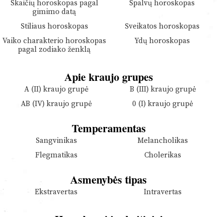
Skaičių horoskopas pagal
Spalvų horoskopas
gimimo datą
Stiliaus horoskopas
Sveikatos horoskopas
Vaiko charakterio horoskopas
Ydų horoskopas
pagal zodiako ženklą
Apie kraujo grupes
A (II) kraujo grupė
B (III) kraujo grupė
AB (IV) kraujo grupė
0 (I) kraujo grupė
Temperamentas
Sangvinikas
Melancholikas
Flegmatikas
Cholerikas
Asmenybės tipas
Ekstravertas
Intravertas