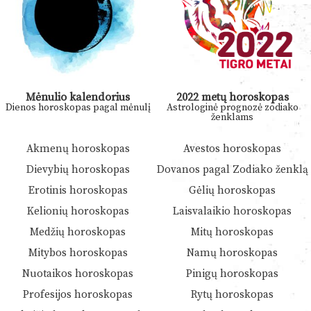
Mėnulio kalendorius
2022 metų horoskopas
Dienos horoskopas pagal mėnulį
Astrologinė prognozė zodiako
ženklams
Akmenų horoskopas
Avestos horoskopas
Dievybių horoskopas
Dovanos pagal Zodiako ženklą
Erotinis horoskopas
Gėlių horoskopas
Kelionių horoskopas
Laisvalaikio horoskopas
Medžių horoskopas
Mitų horoskopas
Mitybos horoskopas
Namų horoskopas
Nuotaikos horoskopas
Pinigų horoskopas
Profesijos horoskopas
Rytų horoskopas