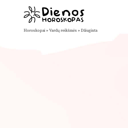
Horoskopai
»
Vardų reikšmės
»
Džiuginta