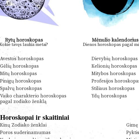
Rytų horoskopas
Mėnulio kalendorius
Kokie tavęs laukia metai?
Dienos horoskopas pagal mė
Avestos horoskopas
Dievybių horoskopas
Gėlių horoskopas
Kelionių horoskopas
Mitų horoskopas
Mitybos horoskopas
Pinigų horoskopas
Profesijos horoskopa
Spalvų horoskopas
Stiliaus horoskopas
Vaiko charakterio horoskopas
Ydų horoskopas
pagal zodiako ženklą
Horoskopai ir skaitiniai
Kinų Zodiako ženklai
Gimę 
Poros suderinamumas
Pykti