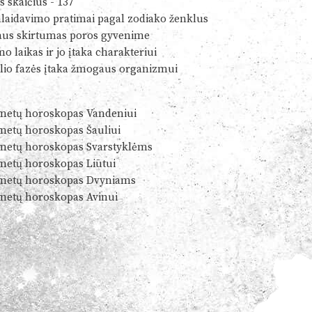
s skaičius - 137
alaidavimo pratimai pagal zodiako ženklus
us skirtumas poros gyvenime
o laikas ir jo įtaka charakteriui
io fazės įtaka žmogaus organizmui
metų horoskopas Vandeniui
metų horoskopas Šauliui
metų horoskopas Svarstyklėms
metų horoskopas Liūtui
metų horoskopas Dvyniams
metų horoskopas Avinui