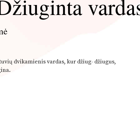
Džiuginta varda
mė
etuvių dvikamienis vardas, kur džiug- džiugus,
gina.