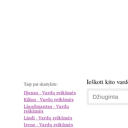
Ieškoti kito var
Taip pat skaitykite:
Iljanas - Vardų reikšmės
Kilian - Vardų reikšmės
Liaudmantas - Vardų
reikšmės
Lindi - Vardų reikšmės
Irene - Vardų reikšmės