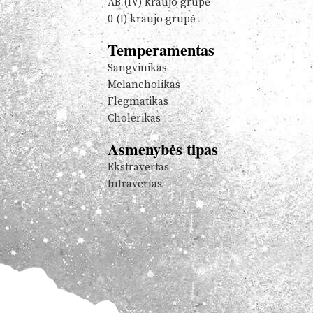
AB (IV) kraujo grupė
0 (I) kraujo grupė
Temperamentas
Sangvinikas
Melancholikas
Flegmatikas
Cholerikas
Asmenybės tipas
Ekstravertas
Intravertas