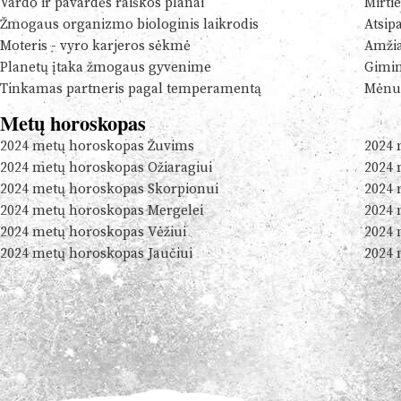
Vardo ir pavardės raiškos planai
Mirtie
Žmogaus organizmo biologinis laikrodis
Atsip
Moteris - vyro karjeros sėkmė
Amžia
Planetų įtaka žmogaus gyvenime
Gimim
Tinkamas partneris pagal temperamentą
Mėnul
Metų horoskopas
2024 metų horoskopas Žuvims
2024 
2024 metų horoskopas Ožiaragiui
2024 
2024 metų horoskopas Skorpionui
2024 
2024 metų horoskopas Mergelei
2024 
2024 metų horoskopas Vėžiui
2024 
2024 metų horoskopas Jaučiui
2024 