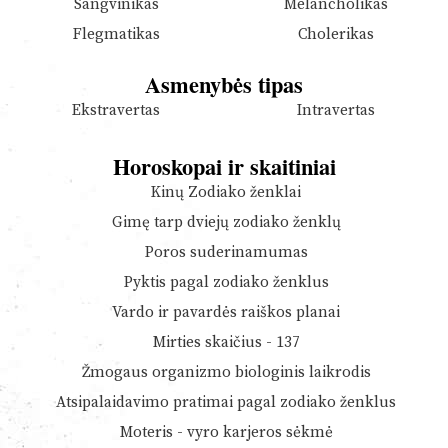
Sangvinikas
Melancholikas
Flegmatikas
Cholerikas
Asmenybės tipas
Ekstravertas
Intravertas
Horoskopai ir skaitiniai
Kinų Zodiako ženklai
Gimę tarp dviejų zodiako ženklų
Poros suderinamumas
Pyktis pagal zodiako ženklus
Vardo ir pavardės raiškos planai
Mirties skaičius - 137
Žmogaus organizmo biologinis laikrodis
Atsipalaidavimo pratimai pagal zodiako ženklus
Moteris - vyro karjeros sėkmė