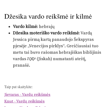
Džesika vardo reikšmė ir kilmė
Vardo kilmė
: hebrajų
Džesika moteriško vardo reikšmė
: Vardą
Jessica pirmą kartą panaudojo Šekspyras
pjesėje „Venecijos pirklys“. Greičiausiai tuo
metu tai buvo rašomas hebrajiškas biblijinis
vardas יִסְכָּה (Jiskah) numatanti ateitį,
pranašė.
Taip pat skaitykite:
Jievaras - Vardų reikšmės
Knut - Vardų reikšmės