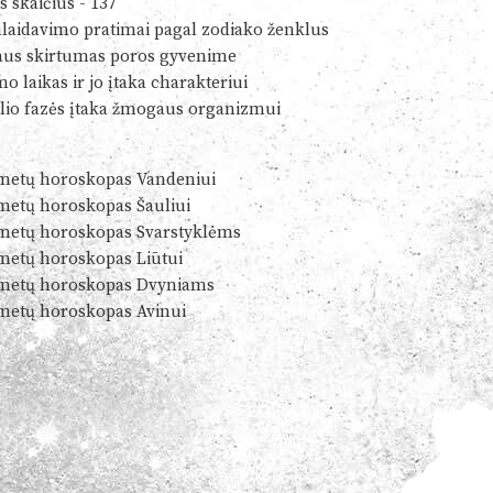
s skaičius - 137
alaidavimo pratimai pagal zodiako ženklus
us skirtumas poros gyvenime
o laikas ir jo įtaka charakteriui
io fazės įtaka žmogaus organizmui
metų horoskopas Vandeniui
metų horoskopas Šauliui
metų horoskopas Svarstyklėms
metų horoskopas Liūtui
metų horoskopas Dvyniams
metų horoskopas Avinui