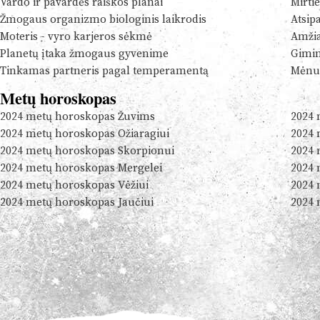
Vardo ir pavardės raiškos planai
Mirtie
Žmogaus organizmo biologinis laikrodis
Atsip
Moteris - vyro karjeros sėkmė
Amžia
Planetų įtaka žmogaus gyvenime
Gimim
Tinkamas partneris pagal temperamentą
Mėnul
Metų horoskopas
2024 metų horoskopas Žuvims
2024 
2024 metų horoskopas Ožiaragiui
2024 
2024 metų horoskopas Skorpionui
2024 
2024 metų horoskopas Mergelei
2024 
2024 metų horoskopas Vėžiui
2024 
2024 metų horoskopas Jaučiui
2024 