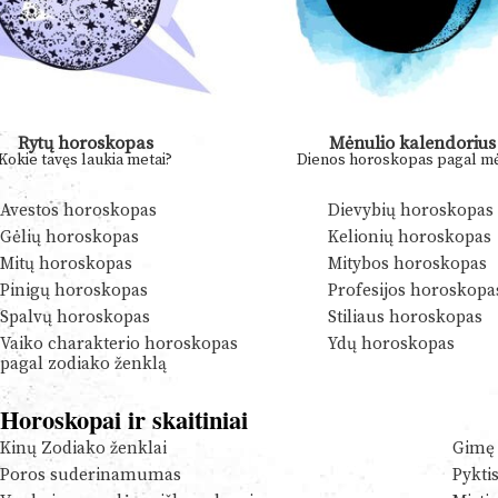
Rytų horoskopas
Mėnulio kalendorius
Kokie tavęs laukia metai?
Dienos horoskopas pagal mė
Avestos horoskopas
Dievybių horoskopas
Gėlių horoskopas
Kelionių horoskopas
Mitų horoskopas
Mitybos horoskopas
Pinigų horoskopas
Profesijos horoskopa
Spalvų horoskopas
Stiliaus horoskopas
Vaiko charakterio horoskopas
Ydų horoskopas
pagal zodiako ženklą
Horoskopai ir skaitiniai
Kinų Zodiako ženklai
Gimę 
Poros suderinamumas
Pykti