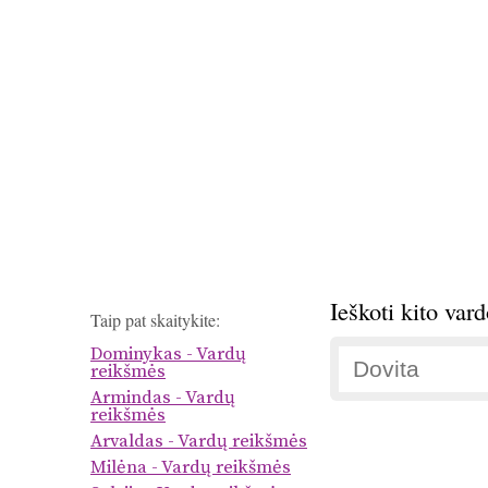
Ieškoti kito var
Taip pat skaitykite:
Dominykas - Vardų
reikšmės
Armindas - Vardų
reikšmės
Arvaldas - Vardų reikšmės
Milėna - Vardų reikšmės