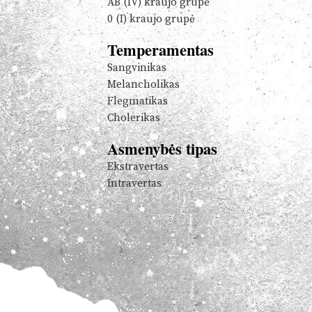
AB (IV) kraujo grupė
0 (I) kraujo grupė
Temperamentas
Sangvinikas
Melancholikas
Flegmatikas
Cholerikas
Asmenybės tipas
Ekstravertas
Intravertas