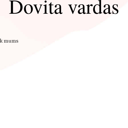
Dovita vardas
yk mums