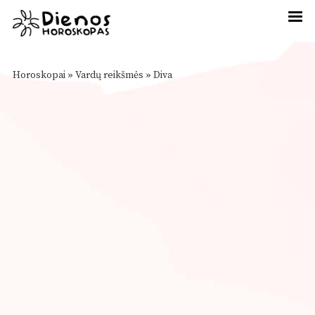
Horoskopai
»
Vardų reikšmės
»
Diva