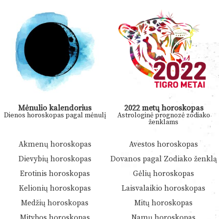
Mėnulio kalendorius
2022 metų horoskopas
Dienos horoskopas pagal mėnulį
Astrologinė prognozė zodiako
ženklams
Akmenų horoskopas
Avestos horoskopas
Dievybių horoskopas
Dovanos pagal Zodiako ženklą
Erotinis horoskopas
Gėlių horoskopas
Kelionių horoskopas
Laisvalaikio horoskopas
Medžių horoskopas
Mitų horoskopas
Mitybos horoskopas
Namų horoskopas