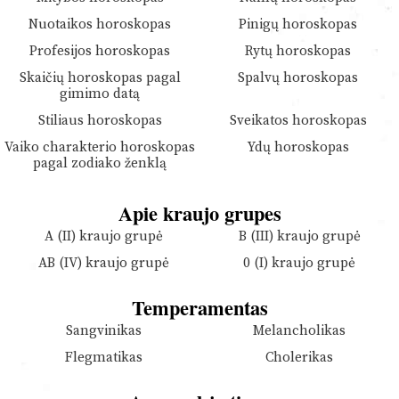
Nuotaikos horoskopas
Pinigų horoskopas
Profesijos horoskopas
Rytų horoskopas
Skaičių horoskopas pagal
Spalvų horoskopas
gimimo datą
Stiliaus horoskopas
Sveikatos horoskopas
Vaiko charakterio horoskopas
Ydų horoskopas
pagal zodiako ženklą
Apie kraujo grupes
A (II) kraujo grupė
B (III) kraujo grupė
AB (IV) kraujo grupė
0 (I) kraujo grupė
Temperamentas
Sangvinikas
Melancholikas
Flegmatikas
Cholerikas