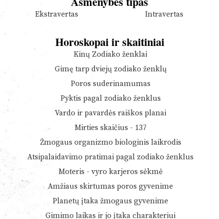
Asmenybės tipas
Ekstravertas
Intravertas
Horoskopai ir skaitiniai
Kinų Zodiako ženklai
Gimę tarp dviejų zodiako ženklų
Poros suderinamumas
Pyktis pagal zodiako ženklus
Vardo ir pavardės raiškos planai
Mirties skaičius - 137
Žmogaus organizmo biologinis laikrodis
Atsipalaidavimo pratimai pagal zodiako ženklus
Moteris - vyro karjeros sėkmė
Amžiaus skirtumas poros gyvenime
Planetų įtaka žmogaus gyvenime
Gimimo laikas ir jo įtaka charakteriui