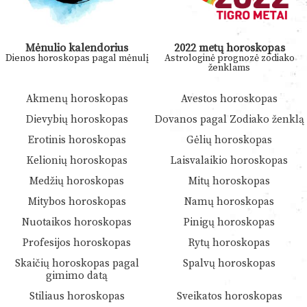
Mėnulio kalendorius
2022 metų horoskopas
Dienos horoskopas pagal mėnulį
Astrologinė prognozė zodiako
ženklams
Akmenų horoskopas
Avestos horoskopas
Dievybių horoskopas
Dovanos pagal Zodiako ženklą
Erotinis horoskopas
Gėlių horoskopas
Kelionių horoskopas
Laisvalaikio horoskopas
Medžių horoskopas
Mitų horoskopas
Mitybos horoskopas
Namų horoskopas
Nuotaikos horoskopas
Pinigų horoskopas
Profesijos horoskopas
Rytų horoskopas
Skaičių horoskopas pagal
Spalvų horoskopas
gimimo datą
Stiliaus horoskopas
Sveikatos horoskopas