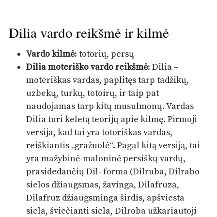
Dilia vardo reikšmė ir kilmė
Vardo kilmė
: totorių, persų
Dilia moteriško vardo reikšmė
: Dilia –
moteriškas vardas, paplitęs tarp tadžikų,
uzbekų, turkų, totoirų, ir taip pat
naudojamas tarp kitų musulmonų. Vardas
Dilia turi keletą teorijų apie kilmę. Pirmoji
versija, kad tai yra totoriškas vardas,
reiškiantis „gražuolė“. Pagal kitą versiją, tai
yra mažybinė-maloninė persiškų vardų,
prasidedančių Dil- forma (Dilruba, Dilrabo
sielos džiaugsmas, žavinga, Dilafruza,
Dilafruz džiaugsminga širdis, apšviesta
siela, šviečianti siela, Dilroba užkariautoji