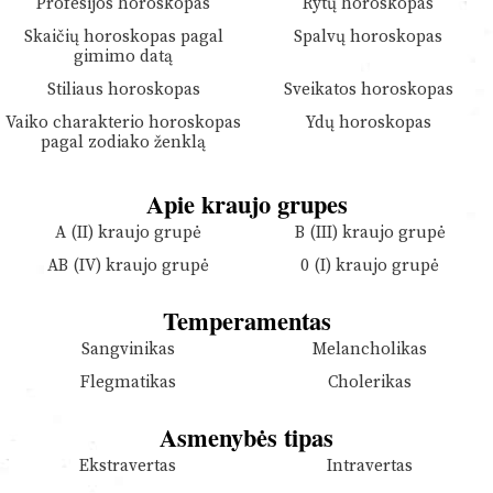
Profesijos horoskopas
Rytų horoskopas
Skaičių horoskopas pagal
Spalvų horoskopas
gimimo datą
Stiliaus horoskopas
Sveikatos horoskopas
Vaiko charakterio horoskopas
Ydų horoskopas
pagal zodiako ženklą
Apie kraujo grupes
A (II) kraujo grupė
B (III) kraujo grupė
AB (IV) kraujo grupė
0 (I) kraujo grupė
Temperamentas
Sangvinikas
Melancholikas
Flegmatikas
Cholerikas
Asmenybės tipas
Ekstravertas
Intravertas