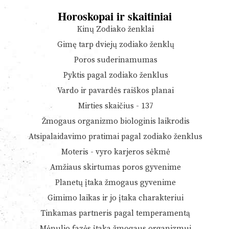
Horoskopai ir skaitiniai
Kinų Zodiako ženklai
Gimę tarp dviejų zodiako ženklų
Poros suderinamumas
Pyktis pagal zodiako ženklus
Vardo ir pavardės raiškos planai
Mirties skaičius - 137
Žmogaus organizmo biologinis laikrodis
Atsipalaidavimo pratimai pagal zodiako ženklus
Moteris - vyro karjeros sėkmė
Amžiaus skirtumas poros gyvenime
Planetų įtaka žmogaus gyvenime
Gimimo laikas ir jo įtaka charakteriui
Tinkamas partneris pagal temperamentą
Mėnulio fazės įtaka žmogaus organizmui