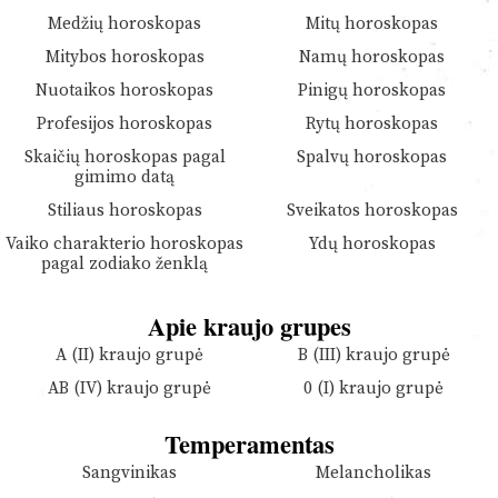
Medžių horoskopas
Mitų horoskopas
Mitybos horoskopas
Namų horoskopas
Nuotaikos horoskopas
Pinigų horoskopas
Profesijos horoskopas
Rytų horoskopas
Skaičių horoskopas pagal
Spalvų horoskopas
gimimo datą
Stiliaus horoskopas
Sveikatos horoskopas
Vaiko charakterio horoskopas
Ydų horoskopas
pagal zodiako ženklą
Apie kraujo grupes
A (II) kraujo grupė
B (III) kraujo grupė
AB (IV) kraujo grupė
0 (I) kraujo grupė
Temperamentas
Sangvinikas
Melancholikas