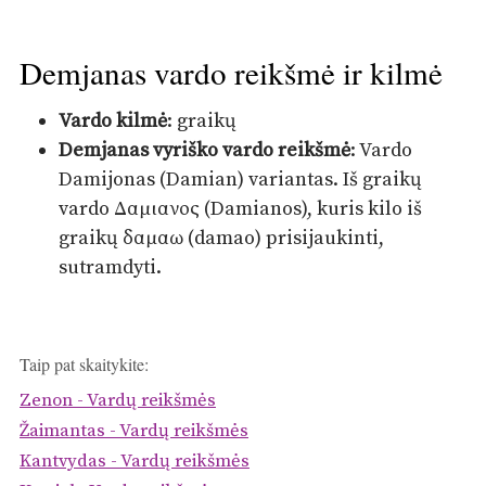
Demjanas vardo reikšmė ir kilmė
Vardo kilmė
: graikų
Demjanas vyriško vardo reikšmė
: Vardo
Damijonas (Damian) variantas. Iš graikų
vardo Δαμιανος (Damianos), kuris kilo iš
graikų δαμαω (damao) prisijaukinti,
sutramdyti.
Taip pat skaitykite:
Zenon - Vardų reikšmės
Žaimantas - Vardų reikšmės
Kantvydas - Vardų reikšmės