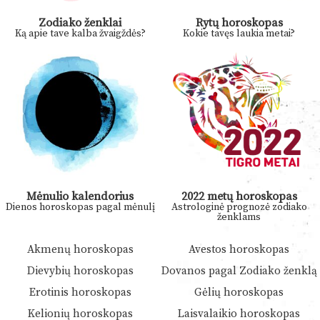
Zodiako ženklai
Rytų horoskopas
Ką apie tave kalba žvaigždės?
Kokie tavęs laukia metai?
Mėnulio kalendorius
2022 metų horoskopas
Dienos horoskopas pagal mėnulį
Astrologinė prognozė zodiako
ženklams
Akmenų horoskopas
Avestos horoskopas
Dievybių horoskopas
Dovanos pagal Zodiako ženklą
Erotinis horoskopas
Gėlių horoskopas
Kelionių horoskopas
Laisvalaikio horoskopas