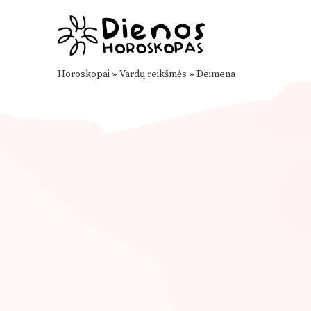
Horoskopai
»
Vardų reikšmės
»
Deimena