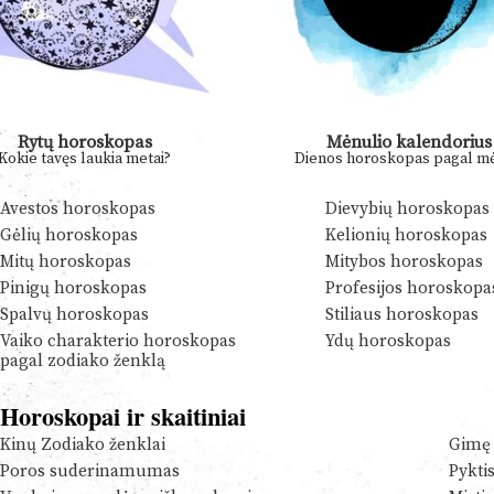
Rytų horoskopas
Mėnulio kalendorius
Kokie tavęs laukia metai?
Dienos horoskopas pagal mė
Avestos horoskopas
Dievybių horoskopas
Gėlių horoskopas
Kelionių horoskopas
Mitų horoskopas
Mitybos horoskopas
Pinigų horoskopas
Profesijos horoskopa
Spalvų horoskopas
Stiliaus horoskopas
Vaiko charakterio horoskopas
Ydų horoskopas
pagal zodiako ženklą
Horoskopai ir skaitiniai
Kinų Zodiako ženklai
Gimę 
Poros suderinamumas
Pykti