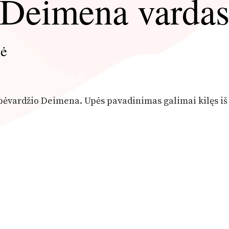
Deimena varda
mė
upėvardžio Deimena. Upės pavadinimas galimai kilęs iš