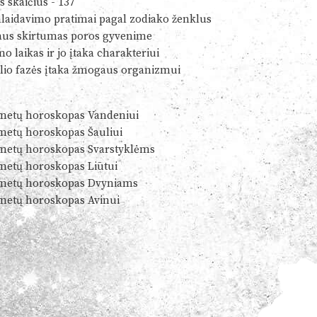
s skaičius - 137
alaidavimo pratimai pagal zodiako ženklus
us skirtumas poros gyvenime
o laikas ir jo įtaka charakteriui
io fazės įtaka žmogaus organizmui
metų horoskopas Vandeniui
metų horoskopas Šauliui
metų horoskopas Svarstyklėms
metų horoskopas Liūtui
metų horoskopas Dvyniams
metų horoskopas Avinui