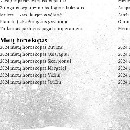
Vardo ir pavardės raiškos planai
Mirtie
Žmogaus organizmo biologinis laikrodis
Atsip
Moteris - vyro karjeros sėkmė
Amžia
Planetų įtaka žmogaus gyvenime
Gimim
Tinkamas partneris pagal temperamentą
Mėnul
Metų horoskopas
2024 metų horoskopas Žuvims
2024 
2024 metų horoskopas Ožiaragiui
2024 
2024 metų horoskopas Skorpionui
2024 
2024 metų horoskopas Mergelei
2024 
2024 metų horoskopas Vėžiui
2024 
2024 metų horoskopas Jaučiui
2024 