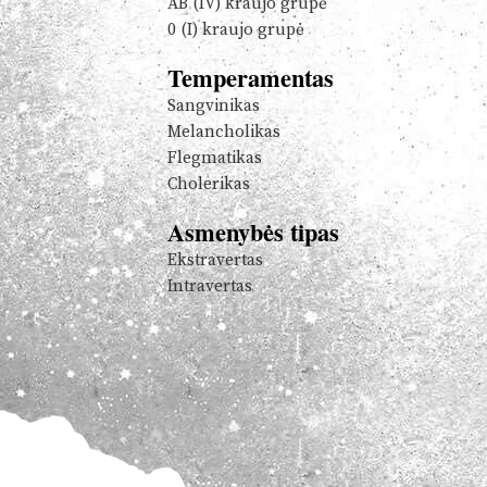
AB (IV) kraujo grupė
0 (I) kraujo grupė
Temperamentas
Sangvinikas
Melancholikas
Flegmatikas
Cholerikas
Asmenybės tipas
Ekstravertas
Intravertas