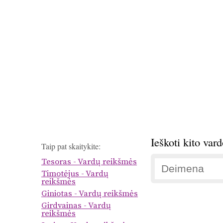
Ieškoti kito var
Taip pat skaitykite:
Tesoras - Vardų reikšmės
Timotėjus - Vardų
reikšmės
Giniotas - Vardų reikšmės
Girdvainas - Vardų
reikšmės