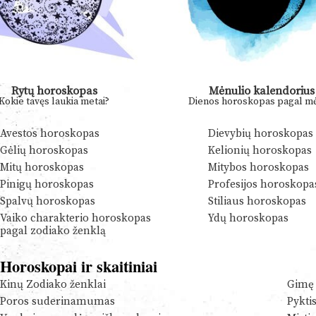
Rytų horoskopas
Mėnulio kalendorius
Kokie tavęs laukia metai?
Dienos horoskopas pagal mė
Avestos horoskopas
Dievybių horoskopas
Gėlių horoskopas
Kelionių horoskopas
Mitų horoskopas
Mitybos horoskopas
Pinigų horoskopas
Profesijos horoskopa
Spalvų horoskopas
Stiliaus horoskopas
Vaiko charakterio horoskopas
Ydų horoskopas
pagal zodiako ženklą
Horoskopai ir skaitiniai
Kinų Zodiako ženklai
Gimę 
Poros suderinamumas
Pykti