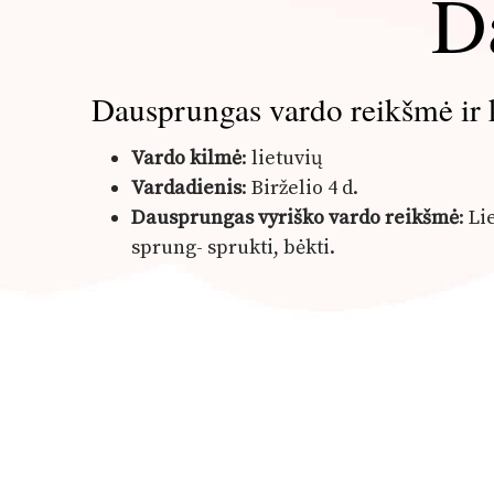
D
Dausprungas vardo reikšmė ir 
Vardo kilmė
: lietuvių
Vardadienis
: Birželio 4 d.
Dausprungas vyriško vardo reikšmė
: L
sprung- sprukti, bėkti.