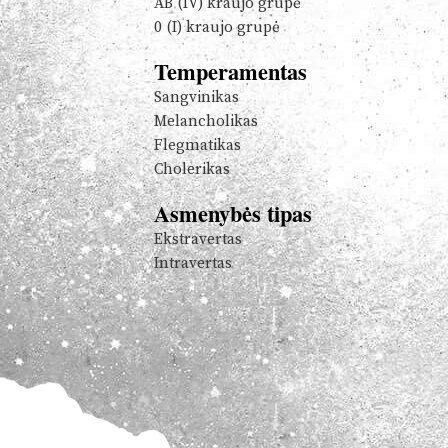
AB (IV) kraujo grupė
0 (I) kraujo grupė
Temperamentas
Sangvinikas
Melancholikas
Flegmatikas
Cholerikas
Asmenybės tipas
Ekstravertas
Intravertas