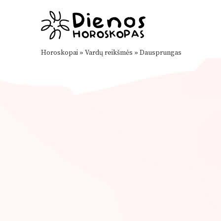
Horoskopai
»
Vardų reikšmės
»
Dausprungas