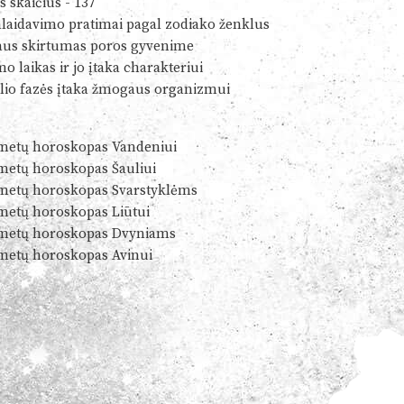
s skaičius - 137
alaidavimo pratimai pagal zodiako ženklus
us skirtumas poros gyvenime
o laikas ir jo įtaka charakteriui
io fazės įtaka žmogaus organizmui
metų horoskopas Vandeniui
metų horoskopas Šauliui
metų horoskopas Svarstyklėms
metų horoskopas Liūtui
metų horoskopas Dvyniams
metų horoskopas Avinui