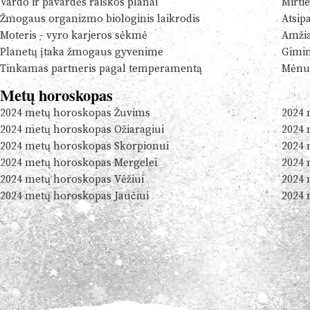
Vardo ir pavardės raiškos planai
Mirtie
Žmogaus organizmo biologinis laikrodis
Atsip
Moteris - vyro karjeros sėkmė
Amžia
Planetų įtaka žmogaus gyvenime
Gimim
Tinkamas partneris pagal temperamentą
Mėnul
Metų horoskopas
2024 metų horoskopas Žuvims
2024 
2024 metų horoskopas Ožiaragiui
2024 
2024 metų horoskopas Skorpionui
2024 
2024 metų horoskopas Mergelei
2024 
2024 metų horoskopas Vėžiui
2024 
2024 metų horoskopas Jaučiui
2024 