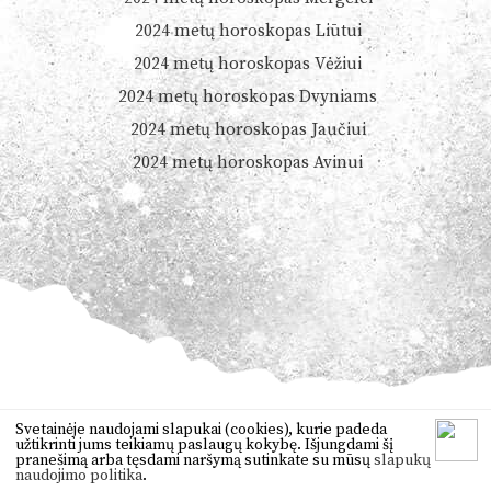
2024 metų horoskopas Liūtui
2024 metų horoskopas Vėžiui
2024 metų horoskopas Dvyniams
2024 metų horoskopas Jaučiui
2024 metų horoskopas Avinui
© 2026
Dienoshoroskopas.lt
Svetainėje naudojami slapukai (cookies), kurie padeda
užtikrinti jums teikiamų paslaugų kokybę. Išjungdami šį
Orai
,
anekdotai
,
vertimas
,
žaidimai
pranešimą arba tęsdami naršymą sutinkate su mūsų
slapukų
naudojimo politika
.