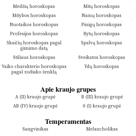
Medžių horoskopas
Mitų horoskopas
Mitybos horoskopas
Namų horoskopas
Nuotaikos horoskopas
Pinigų horoskopas
Profesijos horoskopas
Rytų horoskopas
Skaičių horoskopas pagal
Spalvų horoskopas
gimimo datą
Stiliaus horoskopas
Sveikatos horoskopas
Vaiko charakterio horoskopas
Ydų horoskopas
pagal zodiako ženklą
Apie kraujo grupes
A (II) kraujo grupė
B (III) kraujo grupė
AB (IV) kraujo grupė
0 (I) kraujo grupė
Temperamentas
Sangvinikas
Melancholikas