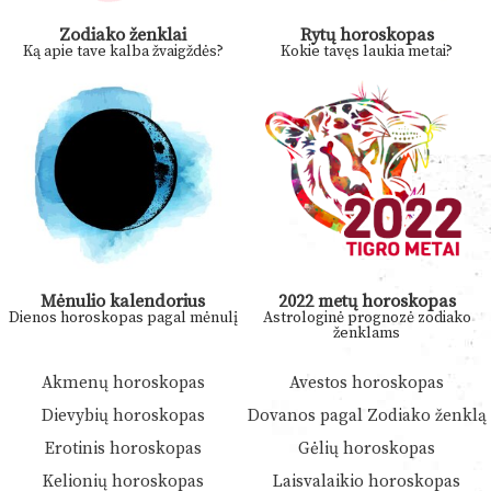
Zodiako ženklai
Rytų horoskopas
Ką apie tave kalba žvaigždės?
Kokie tavęs laukia metai?
Mėnulio kalendorius
2022 metų horoskopas
Dienos horoskopas pagal mėnulį
Astrologinė prognozė zodiako
ženklams
Akmenų horoskopas
Avestos horoskopas
Dievybių horoskopas
Dovanos pagal Zodiako ženklą
Erotinis horoskopas
Gėlių horoskopas
Kelionių horoskopas
Laisvalaikio horoskopas