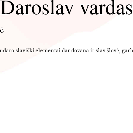
Daroslav vardas
mė
sudaro slaviški elementai dar dovana ir slav šlovė, garb