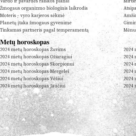
Vardo ir pavardės raiškos planai
Mirtie
Žmogaus organizmo biologinis laikrodis
Atsip
Moteris - vyro karjeros sėkmė
Amžia
Planetų įtaka žmogaus gyvenime
Gimim
Tinkamas partneris pagal temperamentą
Mėnul
Metų horoskopas
2024 metų horoskopas Žuvims
2024 
2024 metų horoskopas Ožiaragiui
2024 
2024 metų horoskopas Skorpionui
2024 
2024 metų horoskopas Mergelei
2024 
2024 metų horoskopas Vėžiui
2024 
2024 metų horoskopas Jaučiui
2024 