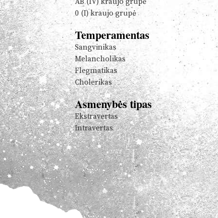
AB (IV) kraujo grupė
0 (I) kraujo grupė
Temperamentas
Sangvinikas
Melancholikas
Flegmatikas
Cholerikas
Asmenybės tipas
Ekstravertas
Intravertas