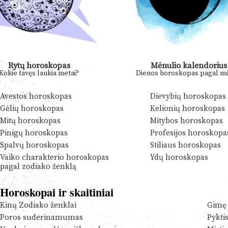
Rytų horoskopas
Mėnulio kalendorius
Kokie tavęs laukia metai?
Dienos horoskopas pagal mė
Avestos horoskopas
Dievybių horoskopas
Gėlių horoskopas
Kelionių horoskopas
Mitų horoskopas
Mitybos horoskopas
Pinigų horoskopas
Profesijos horoskopa
Spalvų horoskopas
Stiliaus horoskopas
Vaiko charakterio horoskopas
Ydų horoskopas
pagal zodiako ženklą
Horoskopai ir skaitiniai
Kinų Zodiako ženklai
Gimę 
Poros suderinamumas
Pykti