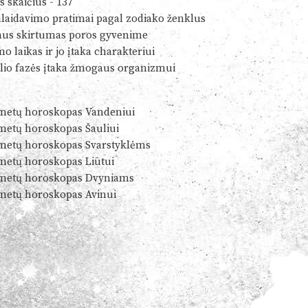
s skaičius - 137
alaidavimo pratimai pagal zodiako ženklus
us skirtumas poros gyvenime
o laikas ir jo įtaka charakteriui
io fazės įtaka žmogaus organizmui
metų horoskopas Vandeniui
metų horoskopas Šauliui
metų horoskopas Svarstyklėms
metų horoskopas Liūtui
metų horoskopas Dvyniams
metų horoskopas Avinui